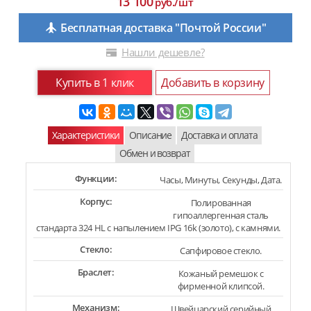
13 100
руб./шт
Бесплатная доставка "Почтой России"
Нашли дешевле?
Купить в 1 клик
Добавить в корзину
Характеристики
Описание
Доставка и оплата
Обмен и возврат
Функции:
Часы, Минуты, Секунды, Дата.
Корпус:
Полированная
гипоаллергенная сталь
стандарта 324 HL с напылением IPG 16k (золото), с камнями.
Стекло:
Сапфировое стекло.
Браслет:
Кожаный ремешок с
фирменной клипсой.
Механизм:
Швейцарский серийный