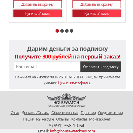
Добавить в корзину
Добавить в корзину
Купить в 1 клик
Купить в 1 клик
Дарим деньги за подписку
Получите
300 рублей
на первый заказ!
Нажимая на кнопку “ХОЧУ УЗНАТЬ ПЕРВЫМ”, вы принимаете
условия
Публичной оферты
O нас
Доставка/Оплата
Обмен и возврат
Гарантия
Скидки и акции
Наши часы на руке
Отзывы
Контакты
Мой кабинет
8 (991) 358-10-64
Email:
info@housewatchses.com