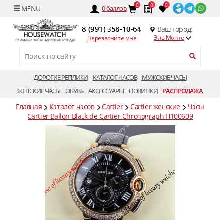
0
0
0
0
баллов
8 (991) 358-10-64
Ваш город:
Эль-Монте
Перезвоните мне
ДОРОГИЕ РЕПЛИКИ
КАТАЛОГ ЧАСОВ
МУЖСКИЕ ЧАСЫ
ЖЕНСКИЕ ЧАСЫ
ОБУВЬ
АКСЕССУАРЫ
НОВИНКИ
РАСПРОДАЖА
Главная
Каталог часов
Cartier
Cartier женские
Часы
Cartier Ballon Black de Cartier Chronograph H100609