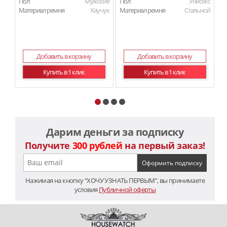
Пол
Мужские
Пол
Унисекс
П
Материал ремня
Каучук
Материал ремня
Стальной
Ма
Добавить в корзину
Добавить в корзину
Купить в 1 клик
Купить в 1 клик
Дарим деньги за подписку
Получите
300 рублей
на первый заказ!
Нажимая на кнопку “ХОЧУ УЗНАТЬ ПЕРВЫМ”, вы принимаете
условия
Публичной оферты