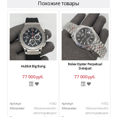
Похожие товары
Rolex Oyster Perpetual
Hublot Big Bang
Datejust
77 000
77 000
руб.
руб.
Артикул
HЭ42
Артикул
HЭ52
Ар
Механизм
Механический с
Механизм
Механический с
М
автоподзаводом
автоподзаводом