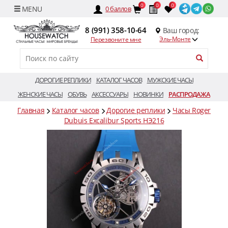
0
0
0
0
баллов
8 (991) 358-10-64
Ваш город:
Эль-Монте
Перезвоните мне
ДОРОГИЕ РЕПЛИКИ
КАТАЛОГ ЧАСОВ
МУЖСКИЕ ЧАСЫ
ЖЕНСКИЕ ЧАСЫ
ОБУВЬ
АКСЕССУАРЫ
НОВИНКИ
РАСПРОДАЖА
Главная
Каталог часов
Дорогие реплики
Часы Roger
Dubuis Excalibur Sports HЭ216