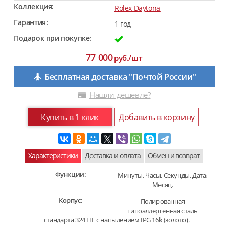
Коллекция:
Rolex Daytona
Гарантия:
1 год
Подарок при покупке:
77 000
руб./шт
Бесплатная доставка "Почтой России"
Нашли дешевле?
Купить в 1 клик
Добавить в корзину
Характеристики
Доставка и оплата
Обмен и возврат
Функции:
Минуты, Часы, Секунды, Дата,
Месяц.
Корпус:
Полированная
гипоаллергенная сталь
стандарта 324 HL с напылением IPG 16k (золото).