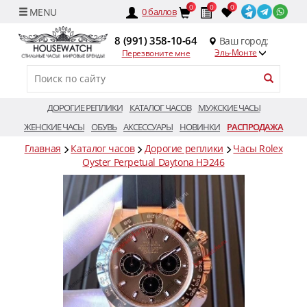
0
0
0
0
баллов
8 (991) 358-10-64
Ваш город:
Эль-Монте
Перезвоните мне
ДОРОГИЕ РЕПЛИКИ
КАТАЛОГ ЧАСОВ
МУЖСКИЕ ЧАСЫ
ЖЕНСКИЕ ЧАСЫ
ОБУВЬ
АКСЕССУАРЫ
НОВИНКИ
РАСПРОДАЖА
Главная
Каталог часов
Дорогие реплики
Часы Rolex
Oyster Perpetual Daytona HЭ246