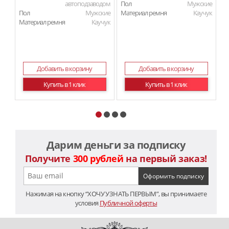
автоподзаводом
Пол
Мужские
Пол
Мужские
Материал ремня
Каучук
П
Материал ремня
Каучук
Ма
Добавить в корзину
Добавить в корзину
Купить в 1 клик
Купить в 1 клик
Дарим деньги за подписку
Получите
300 рублей
на первый заказ!
Нажимая на кнопку “ХОЧУ УЗНАТЬ ПЕРВЫМ”, вы принимаете
условия
Публичной оферты