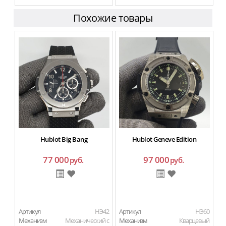
Похожие товары
Hublot Big Bang
Hublot Geneve Edition
77 000
97 000
руб.
руб.
Артикул
HЭ42
Артикул
HЭ60
Ар
Механизм
Механический с
Механизм
Кварцевый
М