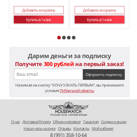
Добавить в корзину
Добавить в корзину
Купить в 1 клик
Купить в 1 клик
Дарим деньги за подписку
Получите
300 рублей
на первый заказ!
Нажимая на кнопку “ХОЧУ УЗНАТЬ ПЕРВЫМ”, вы принимаете
условия
Публичной оферты
O нас
Доставка/Оплата
Обмен и возврат
Гарантия
Скидки и акции
Наши часы на руке
Отзывы
Контакты
Мой кабинет
8 (991) 358-10-64