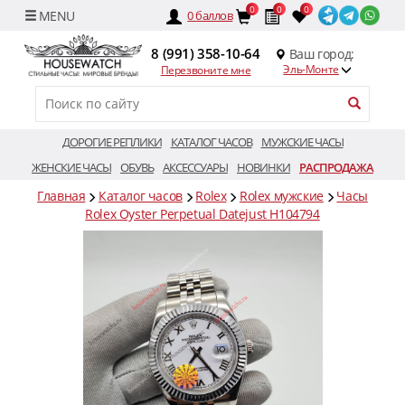
0
0
0
0
баллов
8 (991) 358-10-64
Ваш город:
Эль-Монте
Перезвоните мне
ДОРОГИЕ РЕПЛИКИ
КАТАЛОГ ЧАСОВ
МУЖСКИЕ ЧАСЫ
ЖЕНСКИЕ ЧАСЫ
ОБУВЬ
АКСЕССУАРЫ
НОВИНКИ
РАСПРОДАЖА
Главная
Каталог часов
Rolex
Rolex мужские
Часы
Rolex Oyster Perpetual Datejust H104794