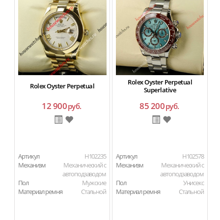
Rolex Oyster Perpetual
Rolex Oyster Perpetual
Superlative
12 900
85 200
руб.
руб.
Артикул
H102235
Артикул
H102578
Ар
Механизм
Механический с
Механизм
Механический с
М
автоподзаводом
автоподзаводом
Пол
Мужские
Пол
Унисекс
П
Материал ремня
Стальной
Материал ремня
Стальной
Ма