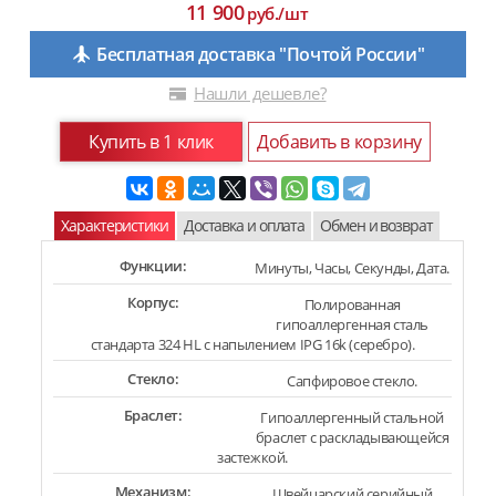
11 900
руб./шт
Бесплатная доставка "Почтой России"
Нашли дешевле?
Купить в 1 клик
Добавить в корзину
Характеристики
Доставка и оплата
Обмен и возврат
Функции:
Минуты, Часы, Секунды, Дата.
Корпус:
Полированная
гипоаллергенная сталь
стандарта 324 HL с напылением IPG 16k (серебро).
Стекло:
Сапфировое стекло.
Браслет:
Гипоаллергенный стальной
браслет с раскладывающейся
застежкой.
Механизм:
Швейцарский серийный