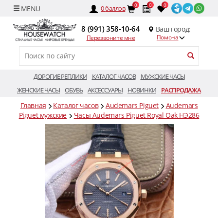
0
0
0
0
баллов
8 (991) 358-10-64
Ваш город:
Помона
Перезвоните мне
ДОРОГИЕ РЕПЛИКИ
КАТАЛОГ ЧАСОВ
МУЖСКИЕ ЧАСЫ
ЖЕНСКИЕ ЧАСЫ
ОБУВЬ
АКСЕССУАРЫ
НОВИНКИ
РАСПРОДАЖА
Главная
Каталог часов
Audemars Piguet
Audemars
Piguet мужские
Часы Audemars Piguet Royal Oak HЭ286