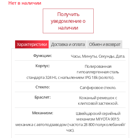
Нет в наличии
Получить
уведомление о
наличии
Характеристики
Доставка и оплата
Обмен и возврат
Функции:
Часы, Минуты, Секунды, Дата.
Корпус:
Полированная
гипоаллергенная сталь
стандарта 324 HL с напылением IPG 18k (золото).
Стекло:
Сапфировое стекло.
Браслет:
Кожаный ремешок с
клипсовой застежкой.
Механизм:
Швейцарский серийный
механизм MIYOTA 9015:
механика с автоподзаводом (частота 28 800 полуколебаний/
час).