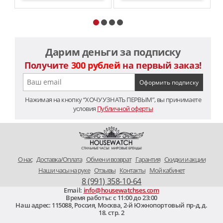
Дарим деньги за подписку
Получите
300 рублей
на первый заказ!
Нажимая на кнопку “ХОЧУ УЗНАТЬ ПЕРВЫМ”, вы принимаете
условия
Публичной оферты
O нас
Доставка/Оплата
Обмен и возврат
Гарантия
Скидки и акции
Наши часы на руке
Отзывы
Контакты
Мой кабинет
8 (991) 358-10-64
Email:
info@housewatchses.com
Время работы: c 11:00 до 23:00
Наш адрес:
115088
,
Россия, Москва
,
2-й Южнопортовый пр-д, д.
18. стр. 2