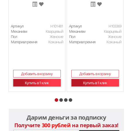
Артикул
H101481
Артикул
H103369
Ар
Механизм
Кварцевый
Механизм
Кварцевый
М
Пол
Женские
Пол
Женские
П
Материал ремня
Кожаный
Материал ремня
Кожаный
Ма
Добавить в корзину
Добавить в корзину
Купить в 1 клик
Купить в 1 клик
Дарим деньги за подписку
Получите
300 рублей
на первый заказ!