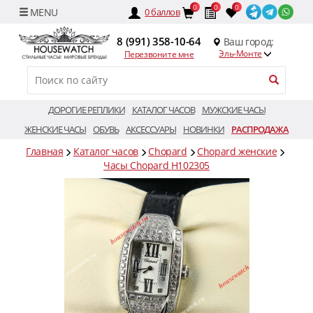
0
0
0
0
баллов
8 (991) 358-10-64
Ваш город:
Эль-Монте
Перезвоните мне
ДОРОГИЕ РЕПЛИКИ
КАТАЛОГ ЧАСОВ
МУЖСКИЕ ЧАСЫ
ЖЕНСКИЕ ЧАСЫ
ОБУВЬ
АКСЕССУАРЫ
НОВИНКИ
РАСПРОДАЖА
Главная
Каталог часов
Chopard
Chopard женские
Часы Chopard H102305