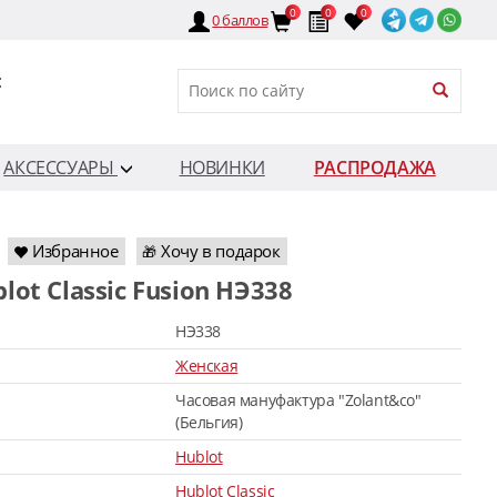
0
0
0
0
баллов
:
АКСЕССУАРЫ
НОВИНКИ
РАСПРОДАЖА
Избранное
Хочу в подарок
🎁
blot Classic Fusion HЭ338
HЭ338
Женская
Часовая мануфактура "Zolant&co"
(Бельгия)
Hublot
Hublot Classic