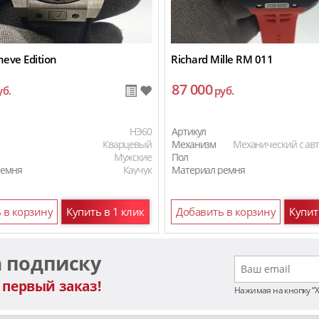
eve Edition
Richard Mille RM 011
87 000
уб.
руб.
HЭ60
Артикул
Кварцевый
Механизм
Механический с ав
Мужские
Пол
ремня
Каучук
Материал ремня
 в корзину
Купить в 1 клик
Добавить в корзину
Купит
а подписку
 первый заказ!
Нажимая на кнопку “