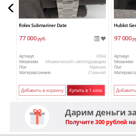
Rolex Submariner Date
Hublot Gen
77 000
97 000
руб.
р
Артикул
HЭ04
Артикул
Механизм
Механический с автоподзаводом
Механизм
Пол
Мужские
Пол
Материал ремня
Стальной
Материал 
Добавить в корзину
Купить в 1 клик
Добавить
Дарим деньги з
Получите
300 рублей
на