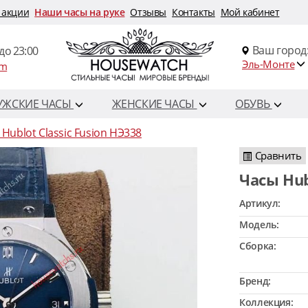
 акции
Наши часы на руке
Отзывы
Контакты
Мой кабинет
Ваш город
до 23:00
Эль-Монте
om
УЖСКИЕ ЧАСЫ
ЖЕНСКИЕ ЧАСЫ
ОБУВЬ
Hublot Classic Fusion HЭ338
Сравнить
Часы Hu
Артикул:
Модель:
Сборка:
Бренд:
Коллекция: