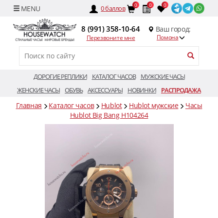
0
0
0
0
баллов
8 (991) 358-10-64
Ваш город:
Помона
Перезвоните мне
ДОРОГИЕ РЕПЛИКИ
КАТАЛОГ ЧАСОВ
МУЖСКИЕ ЧАСЫ
ЖЕНСКИЕ ЧАСЫ
ОБУВЬ
АКСЕССУАРЫ
НОВИНКИ
РАСПРОДАЖА
Главная
Каталог часов
Hublot
Hublot мужские
Часы
Hublot Big Bang H104264