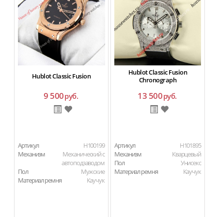
Hublot Classic Fusion
Hublot Classic Fusion
Chronograph
9 500
13 500
руб.
руб.
Артикул
H100199
Артикул
H101895
Ар
Механизм
Механический с
Механизм
Кварцевый
М
автоподзаводом
Пол
Унисекс
Пол
Мужские
Материал ремня
Каучук
П
Материал ремня
Каучук
Ма