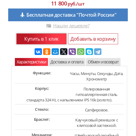
11 800
руб./шт
Бесплатная доставка "Почтой России"
Нашли дешевле?
Купить в 1 клик
Добавить в корзину
Характеристики
Доставка и оплата
Обмен и возврат
Функции:
Часы, Минуты, Секунды, Дата,
Хронометр
Корпус:
Полированная
гипоаллергенная сталь
стандарта 324 HL с напылением IPS 16k (золото).
Стекло:
Сапфировое.
Браслет:
Каучуковый ремешок с
клипсовой застежкой.
Механизм:
Швейцарский серийный