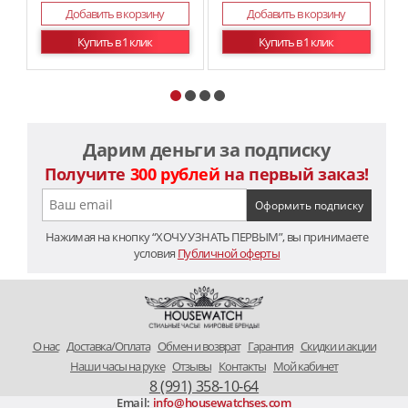
Добавить в корзину
Добавить в корзину
Купить в 1 клик
Купить в 1 клик
Дарим деньги за подписку
Получите
300 рублей
на первый заказ!
Нажимая на кнопку “ХОЧУ УЗНАТЬ ПЕРВЫМ”, вы принимаете
условия
Публичной оферты
O нас
Доставка/Оплата
Обмен и возврат
Гарантия
Скидки и акции
Наши часы на руке
Отзывы
Контакты
Мой кабинет
8 (991) 358-10-64
Email:
info@housewatchses.com