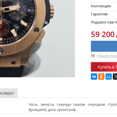
Коллекция:
Гарантия:
Подарок при п
59 200
Нашли деш
Купить в 
возврат
Часы, минуты, секунды (малая секундная стре
функцией), дата, хронограф.