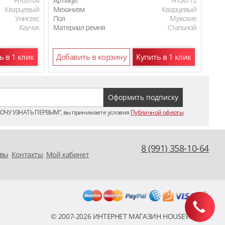
H103704
Артикул
H104772
Арти
Кварцевый
Механизм
Кварцевый
Мех
Унисекс
Пол
Мужские
Пол
Каучук
Материал ремня
Стальной
Мат
Кожаный
Мат
Мат
ь в 1 клик
Добавить в корзину
Купить в 1 клик
До
ХОЧУ УЗНАТЬ ПЕРВЫМ”, вы принимаете условия
Публичной оферты
8 (991) 358-10-64
вы
Контакты
Мой кабинет
© 2007-2026 ИНТЕРНЕТ МАГАЗИН HOUSEWATCH