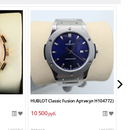
HUBLOT Classic Fusion Артикул H104772)
Hubl
10 500
11
руб.