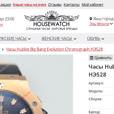
 акции
Наши часы на руке
Отзывы
Контакты
Мой кабинет
Ваш город
до 23:00
Эль-Монте
om
УЖСКИЕ ЧАСЫ
ЖЕНСКИЕ ЧАСЫ
ОБУВЬ
Часы Hublot Big Bang Evolution Chronograph HЭ528
Сравнить
Часы Hublot Big Bang Evolution Chronograph
HЭ528
Артикул:
Модель:
Сборка:
Бренд: