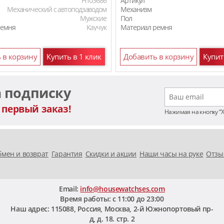
H103686
Артикул
Механический с автоподзаводом
Механизм
Мужские
Пол
ремня
Каучук
Материал ремня
Материал ремня
 в корзину
Купить в 1 клик
Добавить в корзину
Купит
а подписку
 первый заказ!
Нажимая на кнопку “
мен и возврат
Гарантия
Скидки и акции
Наши часы на руке
Отзы
Email:
info@housewatchses.com
Время работы: c 11:00 до 23:00
Наш адрес:
115088
,
Россия, Москва
,
2-й Южнопортовый пр-
д, д. 18. стр. 2