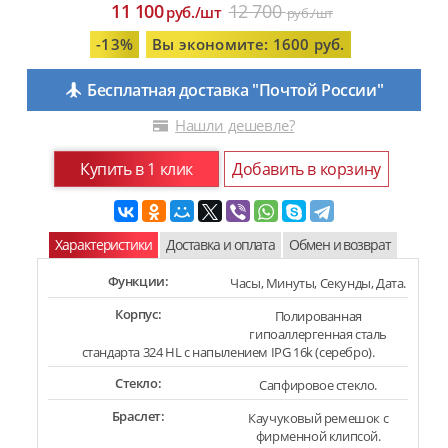
11 100
12 700
руб./шт
руб./шт
-13%
Вы экономите: 1600 руб.
Бесплатная доставка "Почтой России"
Нашли дешевле?
Купить в 1 клик
Добавить в корзину
Характеристики
Доставка и оплата
Обмен и возврат
Функции:
Часы, Минуты, Секунды, Дата.
Корпус:
Полированная
гипоаллергенная сталь
стандарта 324 HL с напылением IPG 16k (серебро).
Стекло:
Сапфировое стекло.
Браслет:
Каучуковый ремешок с
фирменной клипсой.