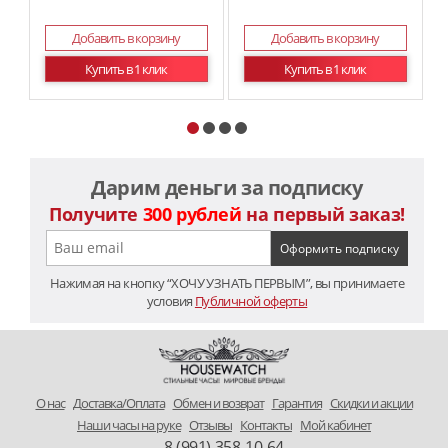
Добавить в корзину
Добавить в корзину
Купить в 1 клик
Купить в 1 клик
Дарим деньги за подписку
Получите
300 рублей
на первый заказ!
Нажимая на кнопку “ХОЧУ УЗНАТЬ ПЕРВЫМ”, вы принимаете
условия
Публичной оферты
O нас
Доставка/Оплата
Обмен и возврат
Гарантия
Скидки и акции
Наши часы на руке
Отзывы
Контакты
Мой кабинет
8 (991) 358-10-64