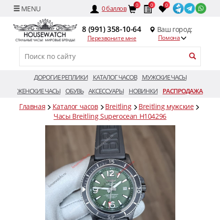
0
0
0
0
баллов
8 (991) 358-10-64
Ваш город:
Помона
Перезвоните мне
ДОРОГИЕ РЕПЛИКИ
КАТАЛОГ ЧАСОВ
МУЖСКИЕ ЧАСЫ
ЖЕНСКИЕ ЧАСЫ
ОБУВЬ
АКСЕССУАРЫ
НОВИНКИ
РАСПРОДАЖА
Главная
Каталог часов
Breitling
Breitling мужские
Часы Breitling Superocean H104296