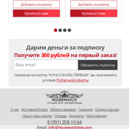
Добавить в корзину
Добавить в корзину
Купить в 1 клик
Купить в 1 клик
Дарим деньги за подписку
Получите
300 рублей
на первый заказ!
Нажимая на кнопку “ХОЧУ УЗНАТЬ ПЕРВЫМ”, вы принимаете
условия
Публичной оферты
O нас
Доставка/Оплата
Обмен и возврат
Гарантия
Скидки и акции
Наши часы на руке
Отзывы
Контакты
Мой кабинет
8 (991) 358-10-64
Email:
info@housewatchses.com