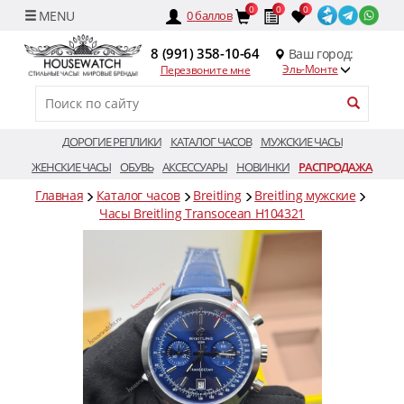
0
0
0
0
баллов
8 (991) 358-10-64
Ваш город:
Эль-Монте
Перезвоните мне
ДОРОГИЕ РЕПЛИКИ
КАТАЛОГ ЧАСОВ
МУЖСКИЕ ЧАСЫ
ЖЕНСКИЕ ЧАСЫ
ОБУВЬ
АКСЕССУАРЫ
НОВИНКИ
РАСПРОДАЖА
Главная
Каталог часов
Breitling
Breitling мужские
Часы Breitling Transocean H104321