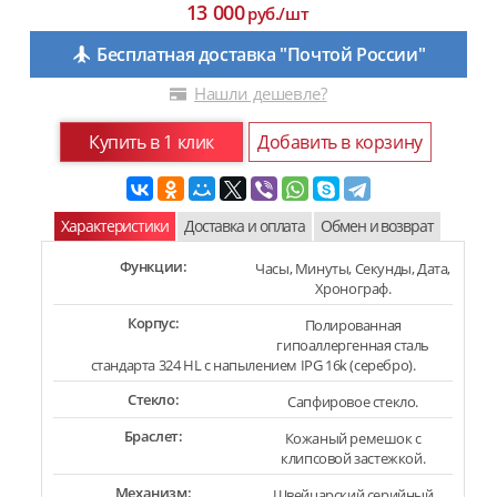
13 000
руб./шт
Бесплатная доставка "Почтой России"
Нашли дешевле?
Купить в 1 клик
Добавить в корзину
Характеристики
Доставка и оплата
Обмен и возврат
Функции:
Часы, Минуты, Секунды, Дата,
Хронограф.
Корпус:
Полированная
гипоаллергенная сталь
стандарта 324 HL с напылением IPG 16k (серебро).
Стекло:
Сапфировое стекло.
Браслет:
Кожаный ремешок с
клипсовой застежкой.
Механизм:
Швейцарский серийный