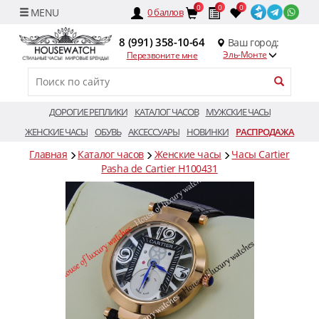
0
0
0
0
баллов
8 (991) 358-10-64
Ваш город:
Эль-Монте
Перезвоните мне
ДОРОГИЕ РЕПЛИКИ
КАТАЛОГ ЧАСОВ
МУЖСКИЕ ЧАСЫ
ЖЕНСКИЕ ЧАСЫ
ОБУВЬ
АКСЕССУАРЫ
НОВИНКИ
РАСПРОДАЖА
Главная
Каталог часов
Женские часы
Часы Cartier
Pasha de Cartier H100431