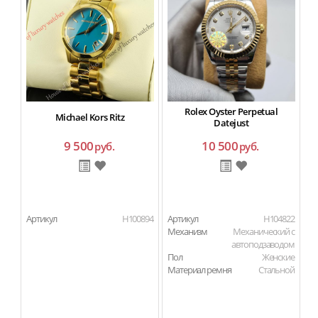
Rolex Oyster Perpetual
Michael Kors Ritz
Datejust
9 500
10 500
руб.
руб.
Артикул
H100894
Артикул
H104822
Ар
Механизм
Механический с
автоподзаводом
Пол
Женские
Материал ремня
Стальной