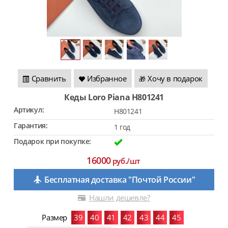
Сравнить
Избранное
Хочу в подарок
🎁
Кеды Loro Piana H801241
Артикул:
H801241
Гарантия:
1 год
Подарок при покупке:
16000
руб./шт
Бесплатная доставка "Почтой России"
Нашли дешевле?
Размер
39
40
41
42
43
44
45