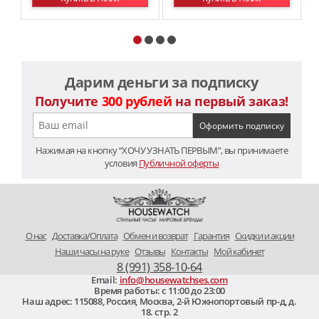
Дарим деньги за подписку
Получите
300 рублей
на первый заказ!
Нажимая на кнопку “ХОЧУ УЗНАТЬ ПЕРВЫМ”, вы принимаете
условия
Публичной оферты
O нас
Доставка/Оплата
Обмен и возврат
Гарантия
Скидки и акции
Наши часы на руке
Отзывы
Контакты
Мой кабинет
8 (991) 358-10-64
Email:
info@housewatchses.com
Время работы: c 11:00 до 23:00
Наш адрес:
115088
,
Россия, Москва
,
2-й Южнопортовый пр-д, д.
18. стр. 2