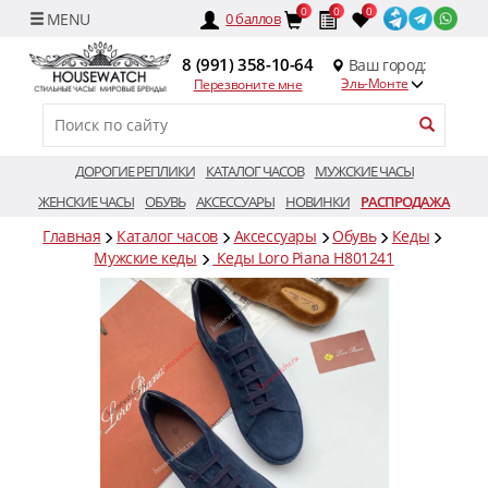
0
0
0
0
баллов
8 (991) 358-10-64
Ваш город:
Эль-Монте
Перезвоните мне
ДОРОГИЕ РЕПЛИКИ
КАТАЛОГ ЧАСОВ
МУЖСКИЕ ЧАСЫ
ЖЕНСКИЕ ЧАСЫ
ОБУВЬ
АКСЕССУАРЫ
НОВИНКИ
РАСПРОДАЖА
Главная
Каталог часов
Аксессуары
Обувь
Кеды
Мужские кеды
Кеды Loro Piana H801241