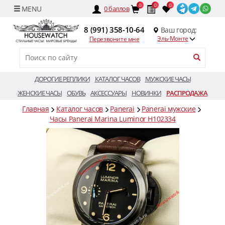
0
0
0
0
баллов
8 (991) 358-10-64
Ваш город:
Эль-Монте
Перезвоните мне
ДОРОГИЕ РЕПЛИКИ
КАТАЛОГ ЧАСОВ
МУЖСКИЕ ЧАСЫ
ЖЕНСКИЕ ЧАСЫ
ОБУВЬ
АКСЕССУАРЫ
НОВИНКИ
РАСПРОДАЖА
Главная
Каталог часов
Panerai
Panerai мужские
Часы Panerai Marina Luminor H102334