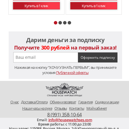
Купить в 1 клик
Купить в 1 клик
Дарим деньги за подписку
Получите
300 рублей
на первый заказ!
Нажимая на кнопку “ХОЧУ УЗНАТЬ ПЕРВЫМ”, вы принимаете
условия
Публичной оферты
O нас
Доставка/Оплата
Обмен и возврат
Гарантия
Скидки и акции
Наши часы на руке
Отзывы
Контакты
Мой кабинет
8 (991) 358-10-64
Email:
info@housewatchses.com
Время работы: c 11:00 до 23:00
Наш адрес:
115088
,
Россия, Москва
,
2-й Южнопортовый пр-д, д.