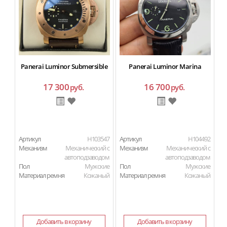
Panerai Luminor Submersible
Panerai Luminor Marina
17 300
16 700
руб.
руб.
Артикул
H103547
Артикул
H104492
Ар
Механизм
Механический с
Механизм
Механический с
М
автоподзаводом
автоподзаводом
Пол
Мужские
Пол
Мужские
П
Материал ремня
Кожаный
Материал ремня
Кожаный
Ма
Добавить в корзину
Добавить в корзину