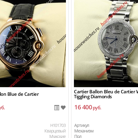
Cartier Ballon Bleu de Cartier 
lon Blue de Cartier
Tiggling Diamonds
16 400
уб.
руб.
H101703
Артикул
Кварцевый
Механизм
Мужские
Пол