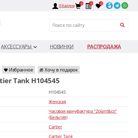
0
0
0
0
баллов
:
АКСЕССУАРЫ
НОВИНКИ
РАСПРОДАЖА
Избранное
Хочу в подарок
🎁
rtier Tank H104545
H104545
Женская
Часовая мануфактура "Zolant&co"
(Бельгия)
Cartier
Cartier Tank