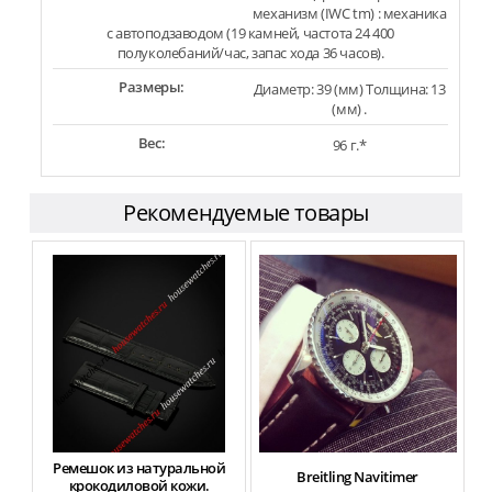
механизм (IWC tm) : механика
с автоподзаводом (19 камней, частота 24 400
полуколебаний/час, запас хода 36 часов).
Размеры:
Диаметр: 39 (мм) Толщина: 13
(мм) .
Вес:
96 г.*
Рекомендуемые товары
Ремешок из натуральной
T
Breitling Navitimer
крокодиловой кожи.