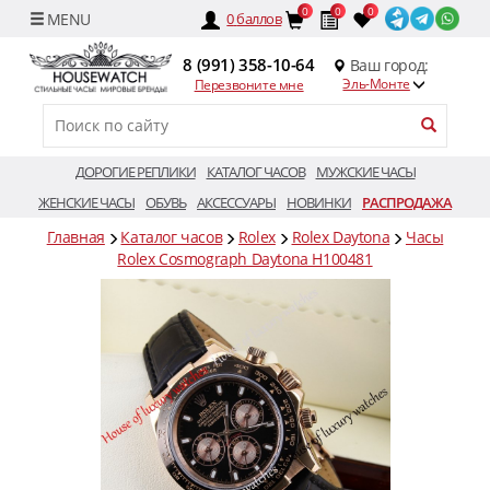
0
0
0
0
баллов
8 (991) 358-10-64
Ваш город:
Эль-Монте
Перезвоните мне
ДОРОГИЕ РЕПЛИКИ
КАТАЛОГ ЧАСОВ
МУЖСКИЕ ЧАСЫ
ЖЕНСКИЕ ЧАСЫ
ОБУВЬ
АКСЕССУАРЫ
НОВИНКИ
РАСПРОДАЖА
Главная
Каталог часов
Rolex
Rolex Daytona
Часы
Rolex Cosmograph Daytona H100481