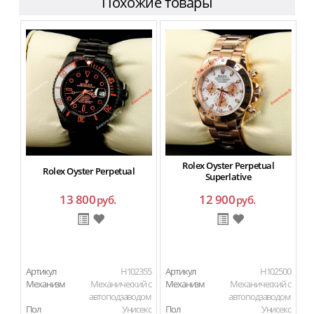
Похожие товары
Rolex Oyster Perpetual
Rolex Oyster Perpetual
Superlative
13 800
12 900
руб.
руб.
Артикул
H102355
Артикул
H102500
Ар
Механизм
Механический с
Механизм
Механический с
М
автоподзаводом
автоподзаводом
Пол
Унисекс
Пол
Унисекс
П