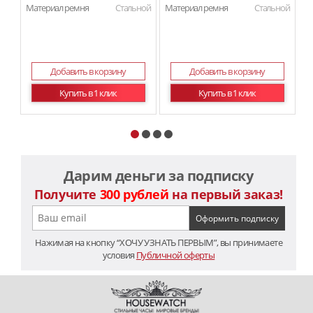
Материал ремня
Стальной
Материал ремня
Стальной
Ма
Добавить в корзину
Добавить в корзину
Купить в 1 клик
Купить в 1 клик
Дарим деньги за подписку
Получите
300 рублей
на первый заказ!
Нажимая на кнопку “ХОЧУ УЗНАТЬ ПЕРВЫМ”, вы принимаете
условия
Публичной оферты