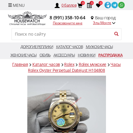
0
0
0
0
баллов
8 (991) 358-10-64
Ваш город:
Эль-Монте
Перезвоните мне
ДОРОГИЕ РЕПЛИКИ
КАТАЛОГ ЧАСОВ
МУЖСКИЕ ЧАСЫ
ЖЕНСКИЕ ЧАСЫ
ОБУВЬ
АКСЕССУАРЫ
НОВИНКИ
РАСПРОДАЖА
Главная
Каталог часов
Rolex
Rolex мужские
Часы
Rolex Oyster Perpetual Datejust H104808