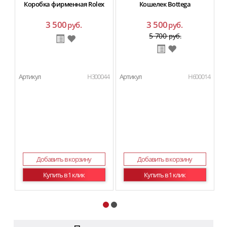
Коробка фирменная Rolex
Кошелек Bottega
3 500
3 500
руб.
руб.
5 700
руб.
Артикул
H300044
Артикул
H600014
Ар
Добавить в корзину
Добавить в корзину
Купить в 1 клик
Купить в 1 клик