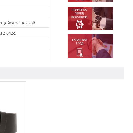
ющейся застежкой.
12-042c.