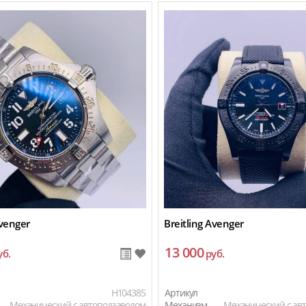
Avenger
Breitling Avenger
13 000
уб.
руб.
H104385
Артикул
Механический с автоподзаводом
Механизм
Механический с ав