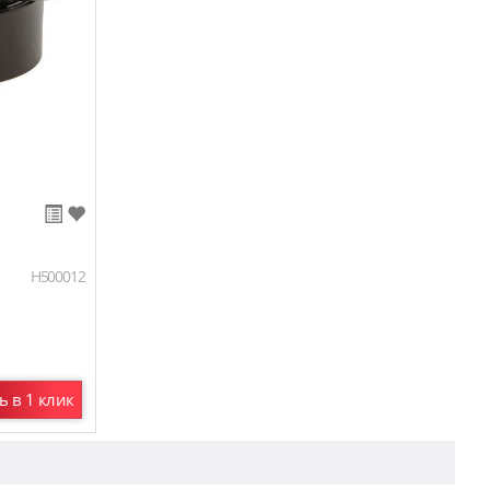
H500012
ь в 1 клик