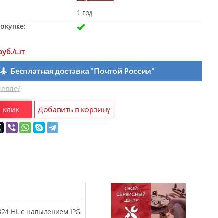
1 год
окупке:
руб./шт
Бесплатная доставка "Почтой России"
евле?
1 клик
Добавить в корзину
324 HL с напылением IPG