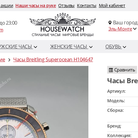
 акции
Наши часы на руке
Отзывы
Контакты
Мой кабинет
Ваш город
до 23:00
Эль-Монте
om
УЖСКИЕ ЧАСЫ
ЖЕНСКИЕ ЧАСЫ
ОБУВЬ
кие
Часы Breitling Superocean H104647
Сравнить
Часы Br
Артикул:
Модель:
Сборка:
Бренд:
Коллекция: