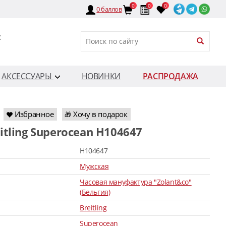
0
0
0
0
баллов
:
АКСЕССУАРЫ
НОВИНКИ
РАСПРОДАЖА
Избранное
Хочу в подарок
🎁
eitling Superocean H104647
H104647
Мужская
Часовая мануфактура "Zolant&co"
(Бельгия)
Breitling
Superocean