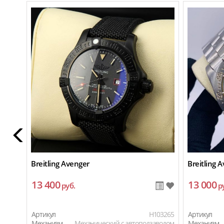
Breitling Avenger
Breitling 
13 400
13 000
руб.
р
Артикул
H103265
Артикул
Механизм
Механический с автоподзаводом
Механизм