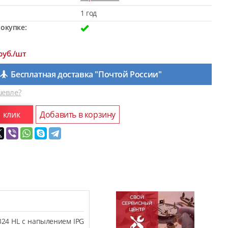
1 год
окупке:
руб./шт
Бесплатная доставка "Почтой России"
евле?
1 клик
Добавить в корзину
324 HL с напылением IPG