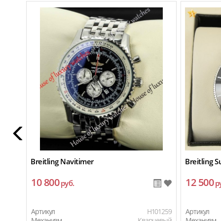
Breitling Navitimer
Breitling 
10 800
12 500
руб.
р
Артикул
H101259
Артикул
Механизм
Кварцевый
Механизм