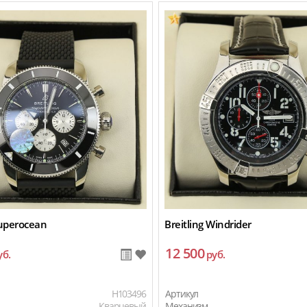
Superocean
Breitling Windrider
12 500
уб.
руб.
H103496
Артикул
Кварцевый
Механизм