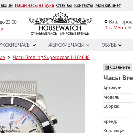
 акции
Наши часы на руке
Отзывы
Контакты
Мой кабинет
Ваш город
до 23:00
Эль-Монте
om
УЖСКИЕ ЧАСЫ
ЖЕНСКИЕ ЧАСЫ
ОБУВЬ
кие
Часы Breitling Superocean H104648
Сравнить
Часы Br
Артикул:
Модель:
Сборка:
Бренд:
Коллекция: