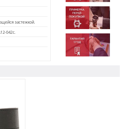
ющейся застежкой.
12-042c.