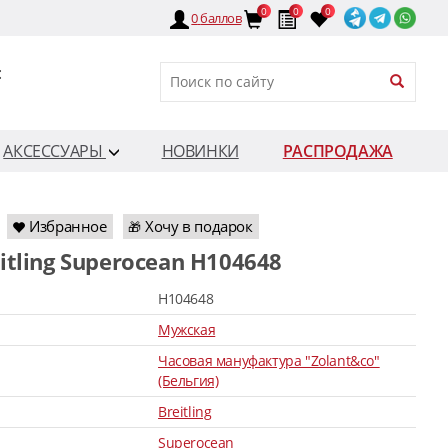
0
0
0
0
баллов
:
АКСЕССУАРЫ
НОВИНКИ
РАСПРОДАЖА
Избранное
Хочу в подарок
🎁
eitling Superocean H104648
H104648
Мужская
Часовая мануфактура "Zolant&co"
(Бельгия)
Breitling
Superocean