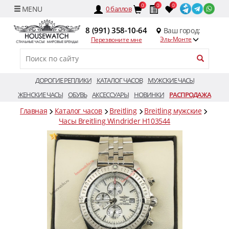
0
0
0
0
баллов
8 (991) 358-10-64
Ваш город:
Эль-Монте
Перезвоните мне
ДОРОГИЕ РЕПЛИКИ
КАТАЛОГ ЧАСОВ
МУЖСКИЕ ЧАСЫ
ЖЕНСКИЕ ЧАСЫ
ОБУВЬ
АКСЕССУАРЫ
НОВИНКИ
РАСПРОДАЖА
Главная
Каталог часов
Breitling
Breitling мужские
Часы Breitling Windrider H103544