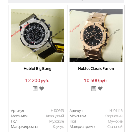
Hublot Big Bang
Hublot Classic Fusion
12 200
10 500
руб.
руб.
Артикул
H100643
Артикул
H101116
Ар
Механизм
Кварцевый
Механизм
Кварцевый
М
Пол
Мужские
Пол
Мужские
Материал ремня
Каучук
Материал ремня
Стальной
П
Ма