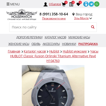
0
0
0
0
баллов
8 (991) 358-10-64
Ваш город:
Эль-Монте
Перезвоните мне
ДОРОГИЕ РЕПЛИКИ
КАТАЛОГ ЧАСОВ
МУЖСКИЕ ЧАСЫ
ЖЕНСКИЕ ЧАСЫ
ОБУВЬ
АКСЕССУАРЫ
НОВИНКИ
РАСПРОДАЖА
Главная
Каталог часов
Hublot
Hublot мужские
Часы
HUBLOT Classic Fusion Orlinski Titanium Alternative Pavé
H104760