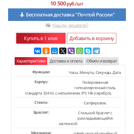
10 500
руб./шт
Бесплатная доставка "Почтой России"
Нашли дешевле?
Купить в 1 клик
Добавить в корзину
Характеристики
Доставка и оплата
Обмен и возврат
Функции:
Часы, Минуты, Секунды, Дата.
Корпус:
Полированная
гипоаллергенная сталь
стандарта 324 HL с напылением IPS 16k (серебро).
Стекло:
Сапфировое.
Браслет:
Стальной браслет с
раскладывающейся
застежкой.
Механизм:
Швейцарский серийный