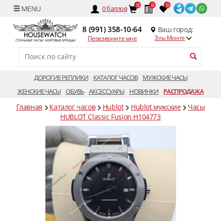
0
0
0
0
баллов
8 (991) 358-10-64
Ваш город:
Эль-Монте
Перезвоните мне
ДОРОГИЕ РЕПЛИКИ
КАТАЛОГ ЧАСОВ
МУЖСКИЕ ЧАСЫ
ЖЕНСКИЕ ЧАСЫ
ОБУВЬ
АКСЕССУАРЫ
НОВИНКИ
РАСПРОДАЖА
Главная
Каталог часов
Hublot
Hublot мужские
Часы
HUBLOT Classic Fusion H104773