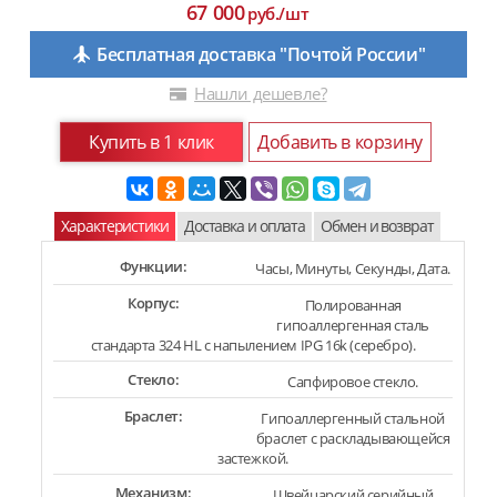
67 000
руб./шт
Бесплатная доставка "Почтой России"
Нашли дешевле?
Купить в 1 клик
Добавить в корзину
Характеристики
Доставка и оплата
Обмен и возврат
Функции:
Часы, Минуты, Секунды, Дата.
Корпус:
Полированная
гипоаллергенная сталь
стандарта 324 HL с напылением IPG 16k (серебро).
Стекло:
Сапфировое стекло.
Браслет:
Гипоаллергенный стальной
браслет с раскладывающейся
застежкой.
Механизм:
Швейцарский серийный