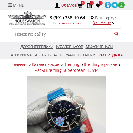
0
0
0
0
баллов
8 (991) 358-10-64
Ваш город:
Эль-Монте
Перезвоните мне
ДОРОГИЕ РЕПЛИКИ
КАТАЛОГ ЧАСОВ
МУЖСКИЕ ЧАСЫ
ЖЕНСКИЕ ЧАСЫ
ОБУВЬ
АКСЕССУАРЫ
НОВИНКИ
РАСПРОДАЖА
Главная
Каталог часов
Breitling
Breitling мужские
Часы Breitling Superocean HЭ514