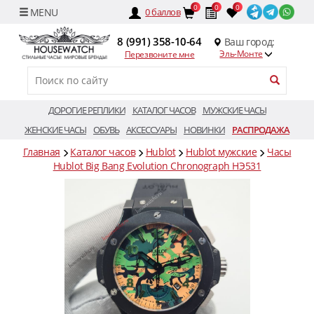
0
0
0
0
баллов
8 (991) 358-10-64
Ваш город:
Эль-Монте
Перезвоните мне
ДОРОГИЕ РЕПЛИКИ
КАТАЛОГ ЧАСОВ
МУЖСКИЕ ЧАСЫ
ЖЕНСКИЕ ЧАСЫ
ОБУВЬ
АКСЕССУАРЫ
НОВИНКИ
РАСПРОДАЖА
Главная
Каталог часов
Hublot
Hublot мужские
Часы
Hublot Big Bang Evolution Chronograph HЭ531