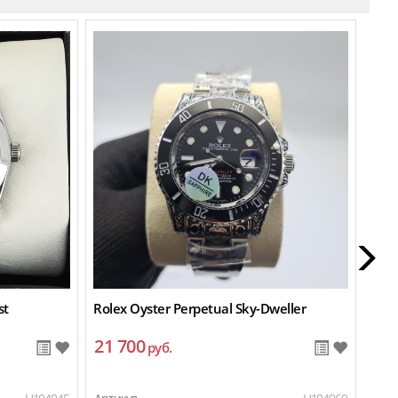
New
st
Rolex Oyster Perpetual Sky-Dweller
Role
21 700
20
руб.