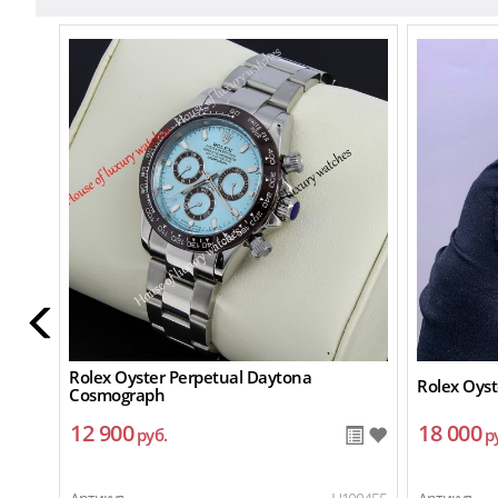
Rolex Oyster Perpetual Daytona
Rolex Oys
Cosmograph
12 900
18 000
руб.
р