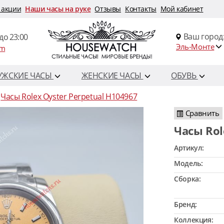
 акции
Наши часы на руке
Отзывы
Контакты
Мой кабинет
Ваш город
до 23:00
Эль-Монте
om
УЖСКИЕ ЧАСЫ
ЖЕНСКИЕ ЧАСЫ
ОБУВЬ
Часы Rolex Oyster Perpetual H104967
Сравнить
Часы Ro
Артикул:
Модель:
Сборка:
Бренд:
Коллекция: