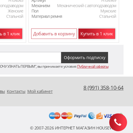
H104045
Артикул
H104969
Арти
топодзаводом
Механизм
Механический с автоподзаводом
Мех
Женские
Пол
Мужские
Пол
Стальной
Материал ремня
Стальной
Мат
ь в 1 клик
Добавить в корзину
Купить в 1 клик
До
ХОЧУ УЗНАТЬ ПЕРВЫМ”, вы принимаете условия
Публичной оферты
8 (991) 358-10-64
вы
Контакты
Мой кабинет
© 2007-2026 ИНТЕРНЕТ МАГАЗИН HOUSEWATCH