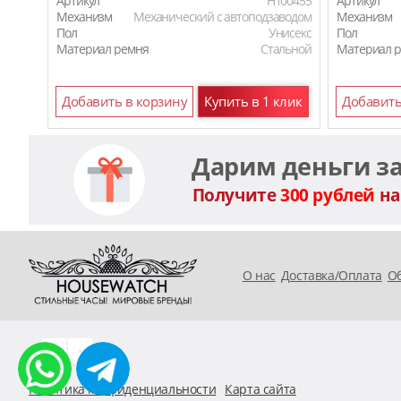
Артикул
H100455
Артикул
Механизм
Механический с автоподзаводом
Механизм
Пол
Унисекс
Пол
Материал ремня
Стальной
Материал 
Добавить в корзину
Купить в 1 клик
Добавить
Дарим деньги з
Получите
300 рублей
на
O нас
Доставка/Оплата
Об
Политика конфиденциальности
Карта сайта