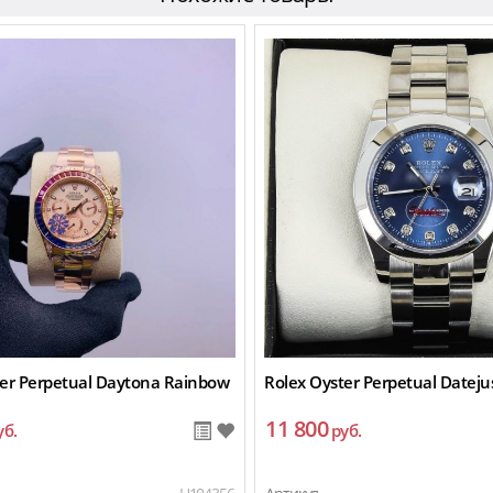
ter Perpetual Daytona Rainbow
Rolex Oyster Perpetual Dateju
11 800
уб.
руб.