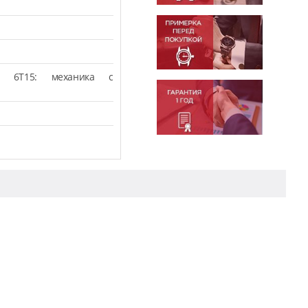
.
A 6T15: механика с