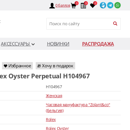
0
0
0
0
баллов
:
АКСЕССУАРЫ
НОВИНКИ
РАСПРОДАЖА
Избранное
Хочу в подарок
🎁
lex Oyster Perpetual H104967
H104967
Женская
Часовая мануфактура "Zolant&co"
(Бельгия)
Rolex
Rolex Oyster