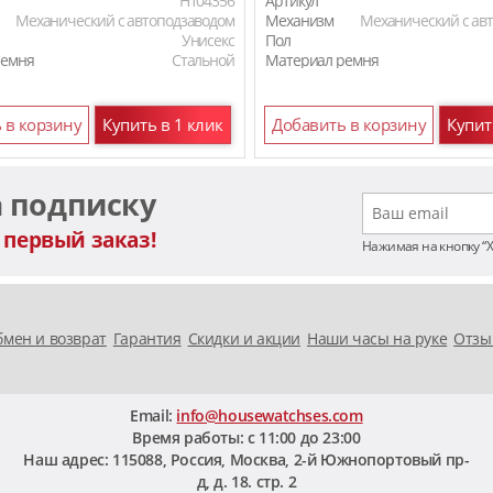
H104356
Артикул
Механический с автоподзаводом
Механизм
Механический с ав
Унисекс
Пол
ремня
Стальной
Материал ремня
 в корзину
Купить в 1 клик
Добавить в корзину
Купит
а подписку
 первый заказ!
Нажимая на кнопку “
мен и возврат
Гарантия
Скидки и акции
Наши часы на руке
Отзы
Email:
info@housewatchses.com
Время работы: c 11:00 до 23:00
Наш адрес:
115088
,
Россия, Москва
,
2-й Южнопортовый пр-
д, д. 18. стр. 2