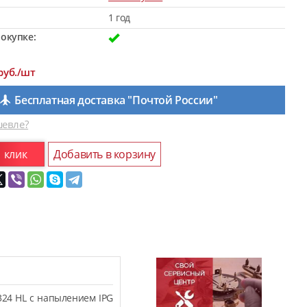
1 год
окупке:
руб./шт
Бесплатная доставка "Почтой России"
евле?
1 клик
Добавить в корзину
324 HL с напылением IPG