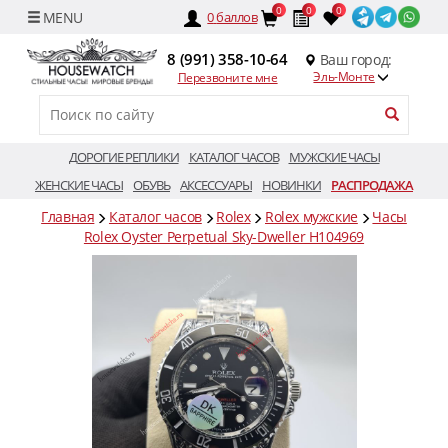
0
0
0
0
баллов
8 (991) 358-10-64
Ваш город:
Эль-Монте
Перезвоните мне
ДОРОГИЕ РЕПЛИКИ
КАТАЛОГ ЧАСОВ
МУЖСКИЕ ЧАСЫ
ЖЕНСКИЕ ЧАСЫ
ОБУВЬ
АКСЕССУАРЫ
НОВИНКИ
РАСПРОДАЖА
Главная
Каталог часов
Rolex
Rolex мужские
Часы
Rolex Oyster Perpetual Sky-Dweller H104969