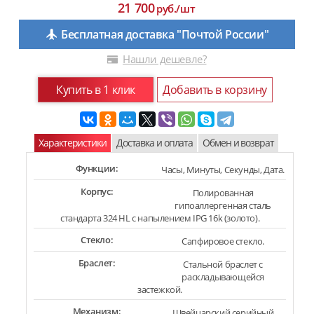
21 700
руб./шт
Бесплатная доставка "Почтой России"
Нашли дешевле?
Купить в 1 клик
Добавить в корзину
Характеристики
Доставка и оплата
Обмен и возврат
Функции:
Часы, Минуты, Секунды, Дата.
Корпус:
Полированная
гипоаллергенная сталь
стандарта 324 HL с напылением IPG 16k (золото).
Стекло:
Сапфировое стекло.
Браслет:
Стальной браслет с
раскладывающейся
застежкой.
Механизм:
Швейцарский серийный