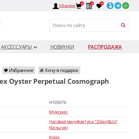
0
0
0
0
баллов
:
АКСЕССУАРЫ
НОВИНКИ
РАСПРОДАЖА
Избранное
Хочу в подарок
🎁
H105076
Мужские.
Часовая мануфактура "Zolant&co"
(Бельгия)
Rolex