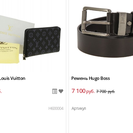
ouis Vuitton
Ремень Hugo Boss
7 100
.
руб.
7 700
руб.
H600004
Артикул