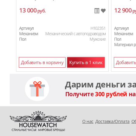
13 000
12 900
руб.
р
Артикул
H102351
Артикул
Механизм
Механический с автоподзаводом
Механизм
Пол
Мужские
Пол
Материал 
Добавить в корзину
Купить в 1 клик
Добавить
Дарим деньги з
Получите
300 рублей
на
O нас
Доставка/Оплата
Об