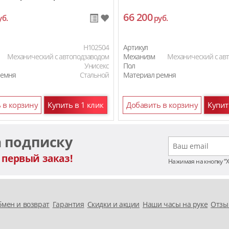
66 200
уб.
руб.
H102504
Артикул
Механический с автоподзаводом
Механизм
Механический с ав
Унисекс
Пол
ремня
Стальной
Материал ремня
 в корзину
Купить в 1 клик
Добавить в корзину
Купит
а подписку
 первый заказ!
Нажимая на кнопку “
мен и возврат
Гарантия
Скидки и акции
Наши часы на руке
Отзы