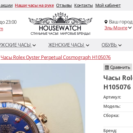
 акции
Наши часы на руке
Отзывы
Контакты
Мой кабинет
Ваш город
до 23:00
Эль-Монте
om
УЖСКИЕ ЧАСЫ
ЖЕНСКИЕ ЧАСЫ
ОБУВЬ
Часы Rolex Oyster Perpetual Cosmograph H105076
Сравнить
Часы Rolex Oyster Perpetual Cosmograph
H105076
Артикул:
Модель:
Сборка:
Бренд: