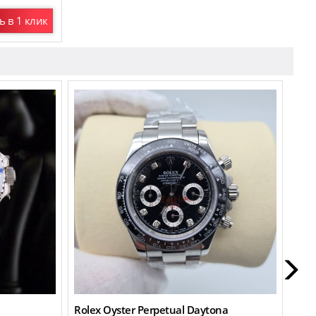
ь в 1 клик
New
Rolex Oyster Perpetual Daytona
Role