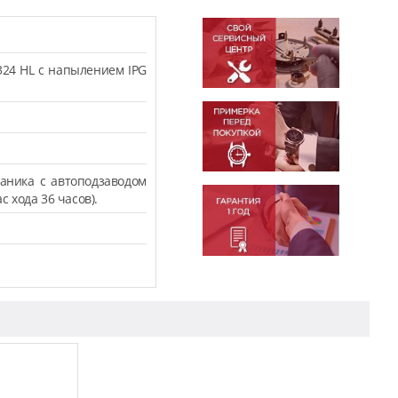
324 HL с напылением IPG
аника с автоподзаводом
с хода 36 часов).