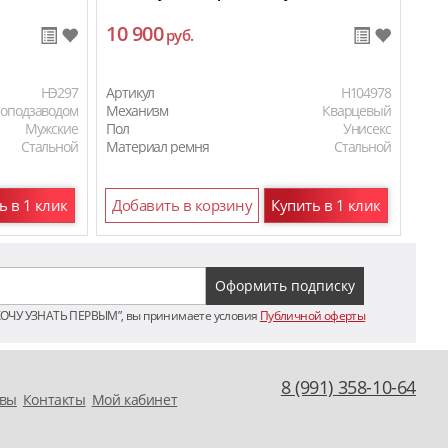
10 900
12
руб.
HЭ297
Артикул
H104978
Арти
топодзаводом
Механизм
Кварцевый
Мех
Мужские
Пол
Унисекс
Пол
Стальной
Материал ремня
Стальной
Мат
ь в 1 клик
Добавить в корзину
Купить в 1 клик
До
ХОЧУ УЗНАТЬ ПЕРВЫМ”, вы принимаете условия
Публичной оферты
8 (991) 358-10-64
вы
Контакты
Мой кабинет