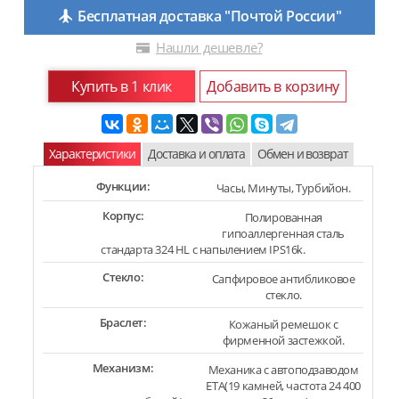
Бесплатная доставка "Почтой России"
Нашли дешевле?
Купить в 1 клик
Добавить в корзину
Характеристики
Доставка и оплата
Обмен и возврат
Функции:
Часы, Минуты, Турбийон.
Корпус:
Полированная
гипоаллергенная сталь
стандарта 324 HL с напылением IPS16k.
Стекло:
Сапфировое антибликовое
стекло.
Браслет:
Кожаный ремешок с
фирменной застежкой.
Механизм:
Механика с автоподзаводом
ETA(19 камней, частота 24 400