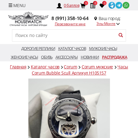
0
0
0
0
баллов
8 (991) 358-10-64
Ваш город:
Эль-Монте
Перезвоните мне
ДОРОГИЕ РЕПЛИКИ
КАТАЛОГ ЧАСОВ
МУЖСКИЕ ЧАСЫ
ЖЕНСКИЕ ЧАСЫ
ОБУВЬ
АКСЕССУАРЫ
НОВИНКИ
РАСПРОДАЖА
Главная
Каталог часов
Corum
Corum мужские
Часы
Corum Bubble Scull Артикул H105157