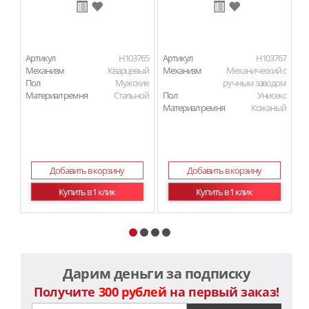
Артикул
H103765
Артикул
H103767
Ар
Механизм
Кварцевый
Механизм
Механический с
М
Пол
Мужские
ручным заводом
П
Материал ремня
Стальной
Пол
Унисекс
Ма
Материал ремня
Кожаный
Добавить в корзину
Добавить в корзину
Купить в 1 клик
Купить в 1 клик
Дарим деньги за подписку
Получите
300 рублей
на первый заказ!