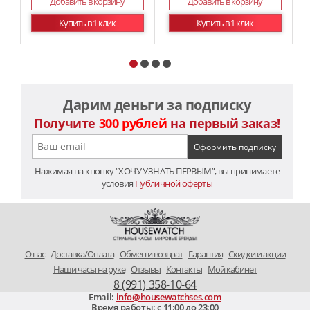
Добавить в корзину
Добавить в корзину
Купить в 1 клик
Купить в 1 клик
Дарим деньги за подписку
Получите
300 рублей
на первый заказ!
Нажимая на кнопку “ХОЧУ УЗНАТЬ ПЕРВЫМ”, вы принимаете
условия
Публичной оферты
O нас
Доставка/Оплата
Обмен и возврат
Гарантия
Скидки и акции
Наши часы на руке
Отзывы
Контакты
Мой кабинет
8 (991) 358-10-64
Email:
info@housewatchses.com
Время работы: c 11:00 до 23:00