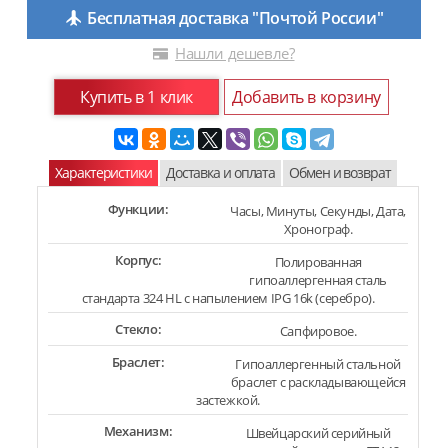
Бесплатная доставка "Почтой России"
Нашли дешевле?
Купить в 1 клик
Добавить в корзину
Характеристики
Доставка и оплата
Обмен и возврат
Функции:
Часы, Минуты, Секунды, Дата,
Хронограф.
Корпус:
Полированная
гипоаллергенная сталь
стандарта 324 HL с напылением IPG 16k (серебро).
Стекло:
Сапфировое.
Браслет:
Гипоаллергенный стальной
браслет с раскладывающейся
застежкой.
Механизм:
Швейцарский серийный