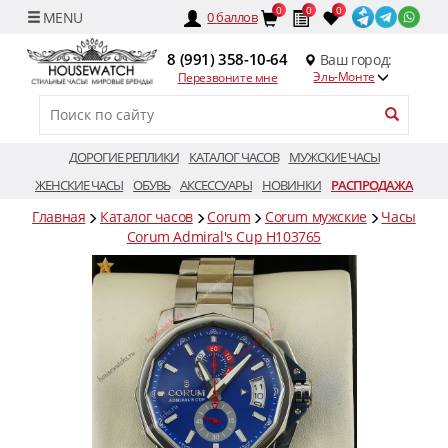
0
0
0
0
баллов
8 (991) 358-10-64
Ваш город:
Эль-Монте
Перезвоните мне
ДОРОГИЕ РЕПЛИКИ
КАТАЛОГ ЧАСОВ
МУЖСКИЕ ЧАСЫ
ЖЕНСКИЕ ЧАСЫ
ОБУВЬ
АКСЕССУАРЫ
НОВИНКИ
РАСПРОДАЖА
Главная
Каталог часов
Corum
Corum мужские
Часы
Corum Admiral's Cup H103765