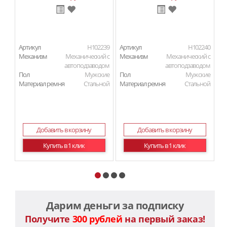
Артикул
H102239
Артикул
H102240
Ар
Механизм
Механический с
Механизм
Механический с
М
автоподзаводом
автоподзаводом
Пол
Мужские
Пол
Мужские
П
Материал ремня
Стальной
Материал ремня
Стальной
Ма
Добавить в корзину
Добавить в корзину
Купить в 1 клик
Купить в 1 клик
Дарим деньги за подписку
Получите
300 рублей
на первый заказ!