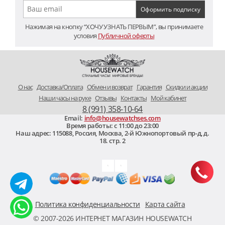
Нажимая на кнопку “ХОЧУ УЗНАТЬ ПЕРВЫМ”, вы принимаете
условия
Публичной оферты
O нас
Доставка/Оплата
Обмен и возврат
Гарантия
Скидки и акции
Наши часы на руке
Отзывы
Контакты
Мой кабинет
8 (991) 358-10-64
Email:
info@housewatchses.com
Время работы: c 11:00 до 23:00
Наш адрес:
115088
,
Россия, Москва
,
2-й Южнопортовый пр-д, д.
18. стр. 2
Политика конфиденциальности
Карта сайта
© 2007-2026 ИНТЕРНЕТ МАГАЗИН HOUSEWATCH