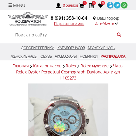
0
0
0
0
баллов
8 (991) 358-10-64
Ваш город:
Эль-Монте
Перезвоните мне
ДОРОГИЕ РЕПЛИКИ
КАТАЛОГ ЧАСОВ
МУЖСКИЕ ЧАСЫ
ЖЕНСКИЕ ЧАСЫ
ОБУВЬ
АКСЕССУАРЫ
НОВИНКИ
РАСПРОДАЖА
Главная
Каталог часов
Rolex
Rolex мужские
Часы
Rolex Oyster Perpetual Cosmograph Daytona Артикул
H105273