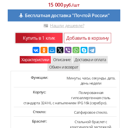
15 000
руб./шт
Бесплатная доставка "Почтой России"
Нашли дешевле?
Купить в 1 клик
Добавить в корзину
Характеристики
Описание
Доставка и оплата
Обмен и возврат
Функции:
Минуты, часы, секунды. дата,
день недели
Корпус:
Полированная
гипоаллергенная сталь
стандарта 324 HL с напылением IPG 16k (серебро).
Стекло:
Сапфировое стекло.
Браслет:
Стальной браслет с
классической застежкой.