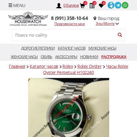
0
0
0
0
баллов
8 (991) 358-10-64
Ваш город:
Эль-Монте
Перезвоните мне
ДОРОГИЕ РЕПЛИКИ
КАТАЛОГ ЧАСОВ
МУЖСКИЕ ЧАСЫ
ЖЕНСКИЕ ЧАСЫ
ОБУВЬ
АКСЕССУАРЫ
НОВИНКИ
РАСПРОДАЖА
Главная
Каталог часов
Rolex
Rolex Oyster
Часы Rolex
Oyster Perpetual H102240