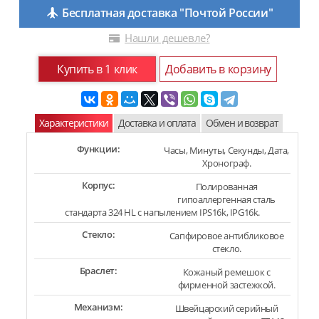
Бесплатная доставка "Почтой России"
Нашли дешевле?
Купить в 1 клик
Добавить в корзину
Характеристики
Доставка и оплата
Обмен и возврат
Функции:
Часы, Минуты, Секунды, Дата,
Хронограф.
Корпус:
Полированная
гипоаллергенная сталь
стандарта 324 HL с напылением IPS16k, IPG16k.
Стекло:
Сапфировое антибликовое
стекло.
Браслет:
Кожаный ремешок с
фирменной застежкой.
Механизм:
Швейцарский серийный