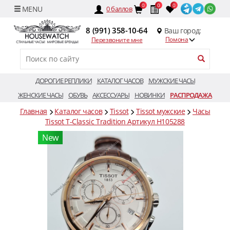
0
0
0
0
баллов
8 (991) 358-10-64
Ваш город:
Помона
Перезвоните мне
ДОРОГИЕ РЕПЛИКИ
КАТАЛОГ ЧАСОВ
МУЖСКИЕ ЧАСЫ
ЖЕНСКИЕ ЧАСЫ
ОБУВЬ
АКСЕССУАРЫ
НОВИНКИ
РАСПРОДАЖА
Главная
Каталог часов
Tissot
Tissot мужские
Часы
Tissot T-Classic Tradition Артикул H105288
New