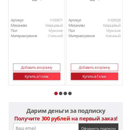
Артикул
H100871
Артикул
H100928
Ар
Механизм
Кварцевый
Механизм
Кварцевый
М
Пол
Мужские
Пол
Мужские
П
Материал ремня
Стальной
Материал ремня
Кожаный
Ма
Добавить в корзину
Добавить в корзину
Купить в 1 клик
Купить в 1 клик
Дарим деньги за подписку
Получите
300 рублей
на первый заказ!