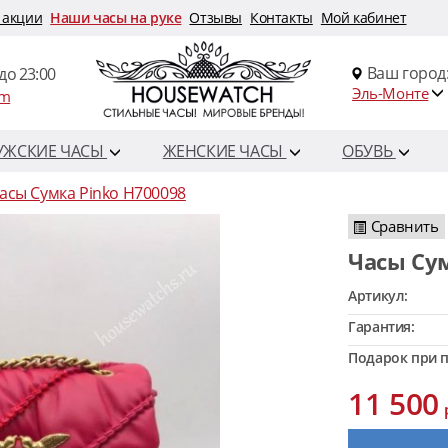
 акции
Наши часы на руке
Отзывы
Контакты
Мой кабинет
Ваш город
до 23:00
Эль-Монте
om
УЖСКИЕ ЧАСЫ
ЖЕНСКИЕ ЧАСЫ
ОБУВЬ
асы Сумка Pinko H700098
Сравнить
Часы Су
Артикул:
Гарантия:
Подарок при п
11 500