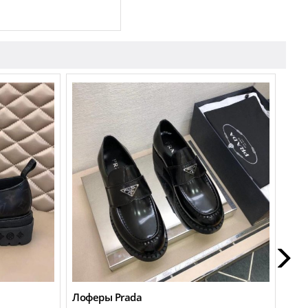
Лоферы Prada
Кро