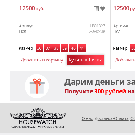
12500
12500
руб.
ру
Артикул
H801327
Артикул
Пол
Женские
Пол
Размер
36
37
38
39
40
41
Размер
3
Добавить в корзину
Купить в 1 клик
Добавить
Дарим деньги з
Получите
300 рублей
на
O нас
Доставка/Оплата
Об