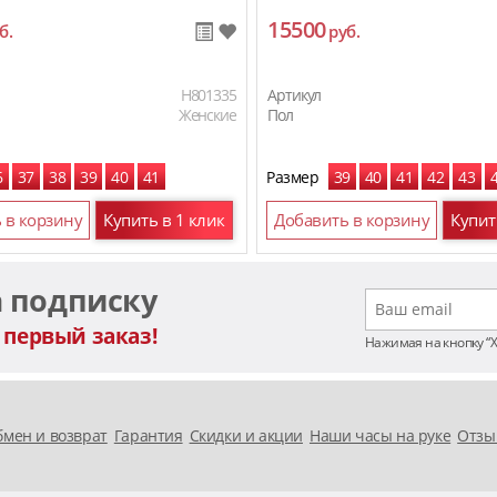
15500
б.
руб.
H801335
Артикул
Женские
Пол
6
37
38
39
40
41
Размер
39
40
41
42
43
 в корзину
Купить в 1 клик
Добавить в корзину
Купит
а подписку
 первый заказ!
Нажимая на кнопку “
мен и возврат
Гарантия
Скидки и акции
Наши часы на руке
Отзы