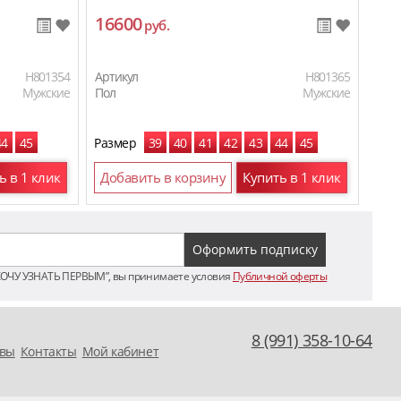
16600
18
руб.
H801354
Артикул
H801365
Арти
Мужские
Пол
Мужские
Пол
44
45
Размер
39
40
41
42
43
44
45
Раз
ь в 1 клик
Добавить в корзину
Купить в 1 клик
До
ХОЧУ УЗНАТЬ ПЕРВЫМ”, вы принимаете условия
Публичной оферты
8 (991) 358-10-64
вы
Контакты
Мой кабинет