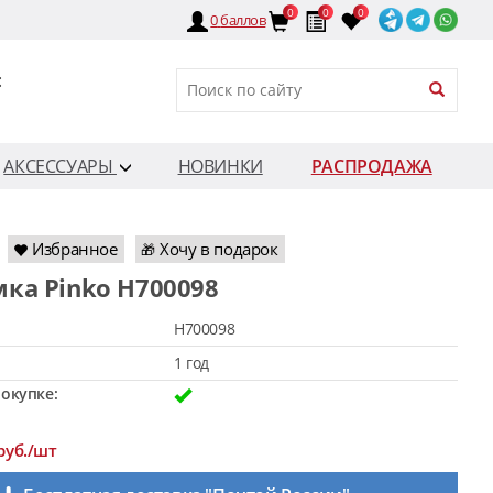
0
0
0
0
баллов
:
АКСЕССУАРЫ
НОВИНКИ
РАСПРОДАЖА
Избранное
Хочу в подарок
🎁
мка Pinko H700098
H700098
1 год
окупке:
руб./шт