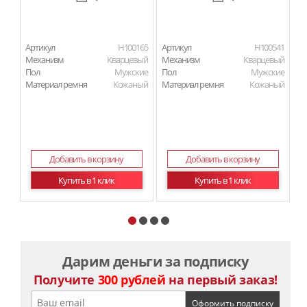
Артикул
H100165
Артикул
H100541
Ар
Механизм
Кварцевый
Механизм
Кварцевый
М
Пол
Мужские
Пол
Мужские
П
Материал ремня
Кожаный
Материал ремня
Кожаный
Ма
Добавить в корзину
Добавить в корзину
Купить в 1 клик
Купить в 1 клик
Дарим деньги за подписку
Получите
300 рублей
на первый заказ!