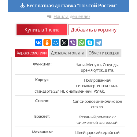
Бесплатная доставка "Почтой России"
Нашли дешевле?
Купить в 1 клик
Добавить в корзину
Характеристики
Доставка и оплата
Обмен и возврат
Функции:
Часы, Минуты, Секунды,
Время суток, Дата.
Корпус:
Полированная
гипоаллергенная сталь
стандарта 324 HL с напылением IPS16k.
Стекло:
Сапфировое антибликовое
стекло.
Браслет:
Кожаный ремешок с
фирменной застежкой.
Механизм:
Швейцарский серийный