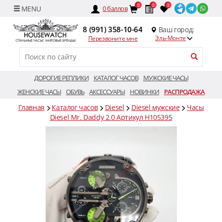
0
0
0
0
баллов
8 (991) 358-10-64
Ваш город:
Эль-Монте
Перезвоните мне
ДОРОГИЕ РЕПЛИКИ
КАТАЛОГ ЧАСОВ
МУЖСКИЕ ЧАСЫ
ЖЕНСКИЕ ЧАСЫ
ОБУВЬ
АКСЕССУАРЫ
НОВИНКИ
РАСПРОДАЖА
Главная
Каталог часов
Diesel
Diesel мужские
Часы
Diesel Mr. Daddy 2.0 Артикул H105395