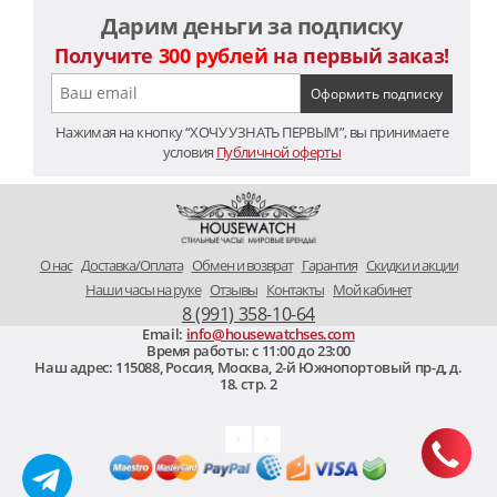
Дарим деньги за подписку
Получите
300 рублей
на первый заказ!
Нажимая на кнопку “ХОЧУ УЗНАТЬ ПЕРВЫМ”, вы принимаете
условия
Публичной оферты
O нас
Доставка/Оплата
Обмен и возврат
Гарантия
Скидки и акции
Наши часы на руке
Отзывы
Контакты
Мой кабинет
8 (991) 358-10-64
Email:
info@housewatchses.com
Время работы: c 11:00 до 23:00
Наш адрес:
115088
,
Россия, Москва
,
2-й Южнопортовый пр-д, д.
18. стр. 2