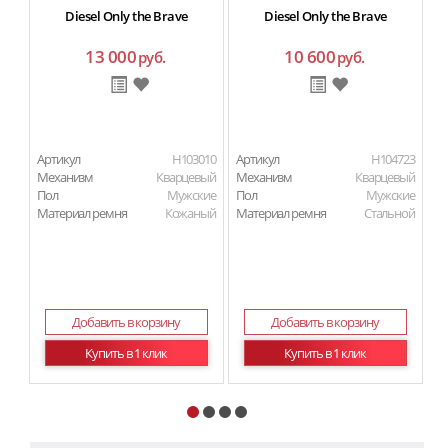
Diesel Only the Brave
Diesel Only the Brave
13 000
10 600
руб.
руб.
Артикул
H103010
Артикул
H104723
Ар
Механизм
Кварцевый
Механизм
Кварцевый
М
Пол
Мужские
Пол
Мужские
П
Материал ремня
Кожаный
Материал ремня
Стальной
Ма
Добавить в корзину
Добавить в корзину
Купить в 1 клик
Купить в 1 клик