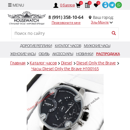
0
0
0
0
баллов
8 (991) 358-10-64
Ваш город:
Эль-Монте
Перезвоните мне
ДОРОГИЕ РЕПЛИКИ
КАТАЛОГ ЧАСОВ
МУЖСКИЕ ЧАСЫ
ЖЕНСКИЕ ЧАСЫ
ОБУВЬ
АКСЕССУАРЫ
НОВИНКИ
РАСПРОДАЖА
Главная
Каталог часов
Diesel
Diesel Only the Brave
Часы Diesel Only the Brave H100165