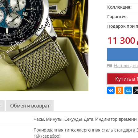
Коллекция:
Гарантия:
Подарок при п
11 300
Нашли деш
Купить в 
а
Обмен и возврат
Часы, Минуты, Секунды, Дата, Индикатор времени 
Полированная гипоаллергенная сталь стандарта 
16k (серебро).