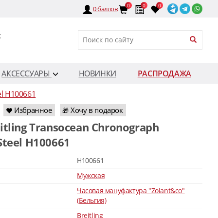
0
0
0
0
баллов
:
АКСЕССУАРЫ
НОВИНКИ
РАСПРОДАЖА
el H100661
Избранное
Хочу в подарок
🎁
Steel H100661
H100661
Мужская
Часовая мануфактура "Zolant&co"
(Бельгия)
Breitling