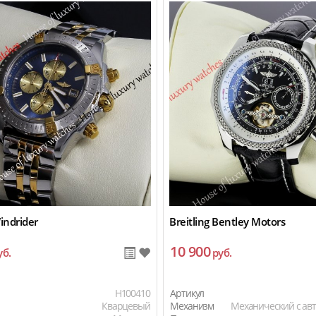
Windrider
Breitling Bentley Motors
10 900
уб.
руб.
H100410
Артикул
Кварцевый
Механизм
Механический с ав