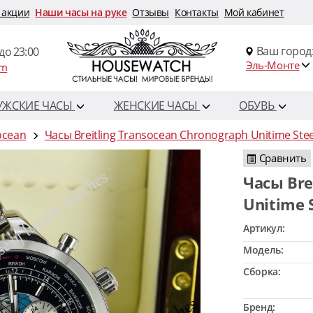
 акции
Наши часы на руке
Отзывы
Контакты
Мой кабинет
Ваш город
до 23:00
Эль-Монте
om
УЖСКИЕ ЧАСЫ
ЖЕНСКИЕ ЧАСЫ
ОБУВЬ
socean
Часы Breitling Transocean Chronograph Unitime Ste
Сравнить
Часы Breitling Transocean Chronograph
Unitime 
Артикул:
Модель:
Сборка:
Бренд: