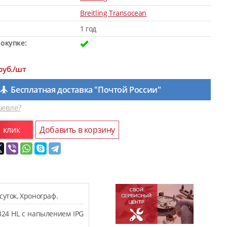
Breitling Transocean
1 год
окупке:
руб./шт
Бесплатная доставка "Почтой России"
евле?
1 клик
Добавить в корзину
суток, Хронограф.
324 HL с напылением IPG