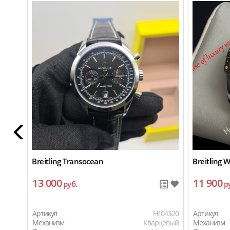
Breitling Transocean
Breitling 
13 000
11 900
руб.
р
Артикул
H104320
Артикул
Механизм
Кварцевый
Механизм