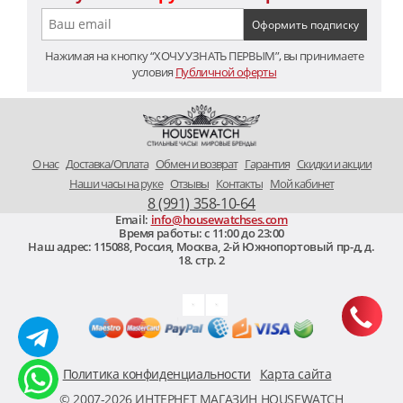
Нажимая на кнопку “ХОЧУ УЗНАТЬ ПЕРВЫМ”, вы принимаете
условия
Публичной оферты
O нас
Доставка/Оплата
Обмен и возврат
Гарантия
Скидки и акции
Наши часы на руке
Отзывы
Контакты
Мой кабинет
8 (991) 358-10-64
Email:
info@housewatchses.com
Время работы: c 11:00 до 23:00
Наш адрес:
115088
,
Россия, Москва
,
2-й Южнопортовый пр-д, д.
18. стр. 2
Политика конфиденциальности
Карта сайта
© 2007-2026 ИНТЕРНЕТ МАГАЗИН HOUSEWATCH