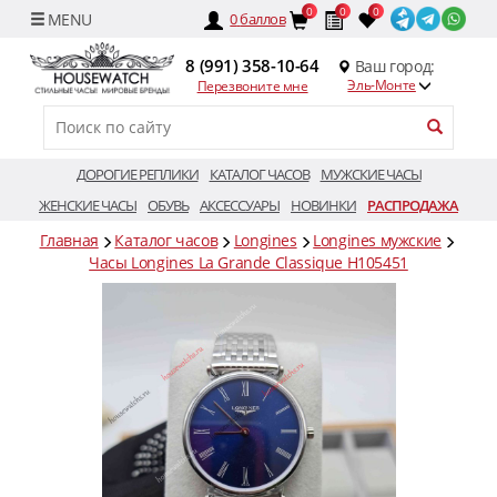
0
0
0
0
баллов
8 (991) 358-10-64
Ваш город:
Эль-Монте
Перезвоните мне
ДОРОГИЕ РЕПЛИКИ
КАТАЛОГ ЧАСОВ
МУЖСКИЕ ЧАСЫ
ЖЕНСКИЕ ЧАСЫ
ОБУВЬ
АКСЕССУАРЫ
НОВИНКИ
РАСПРОДАЖА
Главная
Каталог часов
Longines
Longines мужские
Часы Longines La Grande Classique H105451