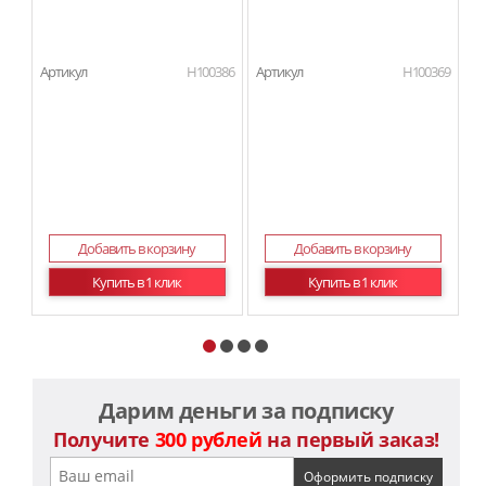
Артикул
H100386
Артикул
H100369
Ар
М
П
Ма
Добавить в корзину
Добавить в корзину
Купить в 1 клик
Купить в 1 клик
Дарим деньги за подписку
Получите
300 рублей
на первый заказ!