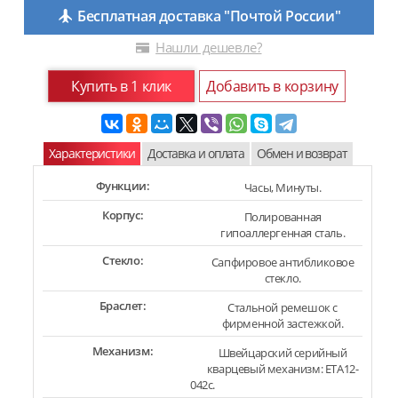
Бесплатная доставка "Почтой России"
Нашли дешевле?
Купить в 1 клик
Добавить в корзину
Характеристики
Доставка и оплата
Обмен и возврат
Функции:
Часы, Минуты.
Корпус:
Полированная
гипоаллергенная сталь.
Стекло:
Сапфировое антибликовое
стекло.
Браслет:
Стальной ремешок с
фирменной застежкой.
Механизм:
Швейцарский серийный
кварцевый механизм: ETA12-
042c.