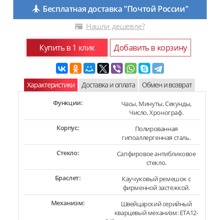
Бесплатная доставка "Почтой России"
Нашли дешевле?
Купить в 1 клик
Добавить в корзину
Характеристики
Доставка и оплата
Обмен и возврат
Функции:
Часы, Минуты, Секунды,
Число, Хронограф.
Корпус:
Полированная
гипоаллергенная сталь.
Стекло:
Сапфировое антибликовое
стекло.
Браслет:
Каучуковый ремешок с
фирменной застежкой.
Механизм:
Швейцарский серийный
кварцевый механизм: ETA12-