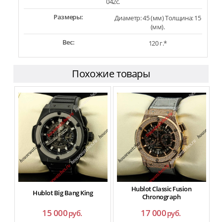
042c.
Размеры:
Диаметр: 45 (мм) Толщина: 15
(мм).
Вес:
120 г.*
Похожие товары
Hublot Classic Fusion
Hublot Big Bang King
H
Chronograph
15 000
17 000
руб.
руб.