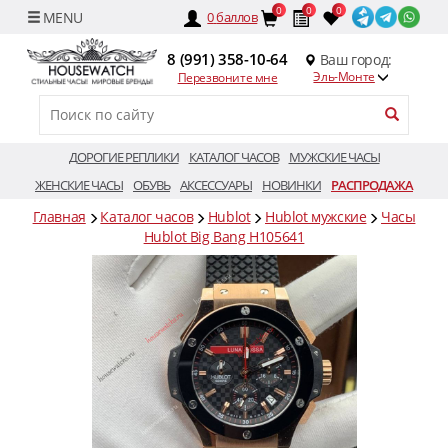
0
0
0
0
баллов
8 (991) 358-10-64
Ваш город:
Эль-Монте
Перезвоните мне
ДОРОГИЕ РЕПЛИКИ
КАТАЛОГ ЧАСОВ
МУЖСКИЕ ЧАСЫ
ЖЕНСКИЕ ЧАСЫ
ОБУВЬ
АКСЕССУАРЫ
НОВИНКИ
РАСПРОДАЖА
Главная
Каталог часов
Hublot
Hublot мужские
Часы
Hublot Big Bang H105641