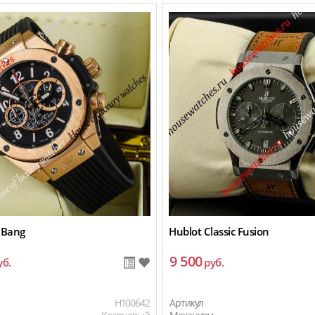
 Bang
Hublot Classic Fusion
9 500
уб.
руб.
H100642
Артикул