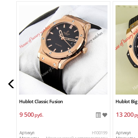
Hublot Classic Fusion
Hublot Big
9 500
13 200
руб.
р
Артикул
H100199
Артикул