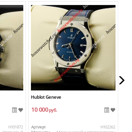
Hublot Geneve
Hubl
10 000
9 
руб.
H101872
Артикул
H102262
Арти