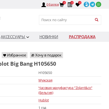
0
0
0
0
баллов
:
АКСЕССУАРЫ
НОВИНКИ
РАСПРОДАЖА
Избранное
Хочу в подарок
🎁
blot Big Bang H105650
H105650
Мужская
Часовая мануфактура "Zolant&co"
(Бельгия)
Hublot
1 год