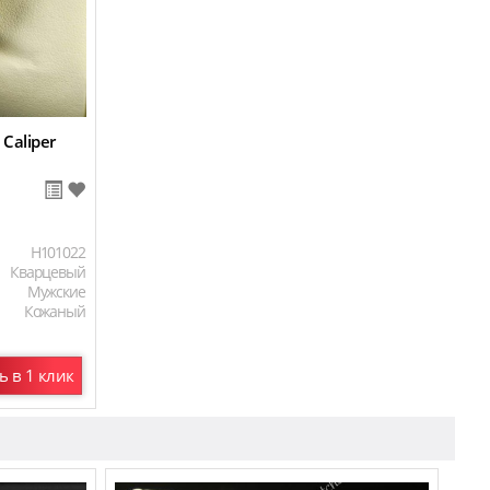
 Caliper
H101022
Кварцевый
Мужские
Кожаный
ь в 1 клик