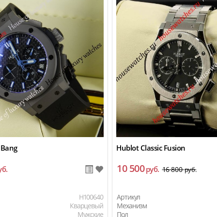
 Bang
Hublot Classic Fusion
10 500
уб.
руб.
16 800
руб.
H100640
Артикул
Кварцевый
Механизм
Мужские
Пол