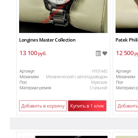
Longines Master Collection
Patek Phi
13 100
12 500
руб.
р
Артикул
H101445
Артикул
Механизм
Механический с автоподзаводом
Механизм
Пол
Мужские
Пол
Материал ремня
Стальной
Материал 
Добавить в корзину
Купить в 1 клик
Добавить