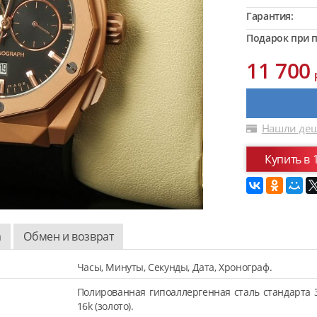
Гарантия:
Подарок при п
11 700
Нашли деш
Купить в 
а
Обмен и возврат
Часы, Минуты, Секунды, Дата, Хронограф.
Полированная гипоаллергенная сталь стандарта 
16k (золото).