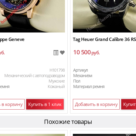
lippe Geneve
Tag Heuer Grand Calibre 36 RS
10 500
уб.
руб.
H101798
Артикул
Механический с автоподзаводом
Механизм
Мужские
Пол
ремня
Кожаный
Материал ремня
 в корзину
Купить в 1 клик
Добавить в корзину
Купит
Похожие товары