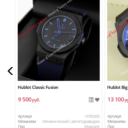
Hublot Classic Fusion
Hublot Big
9 500
13 100
руб.
р
Артикул
H100200
Артикул
Механизм
Механический с автоподзаводом
Механизм
Пол
Мужские
Пол