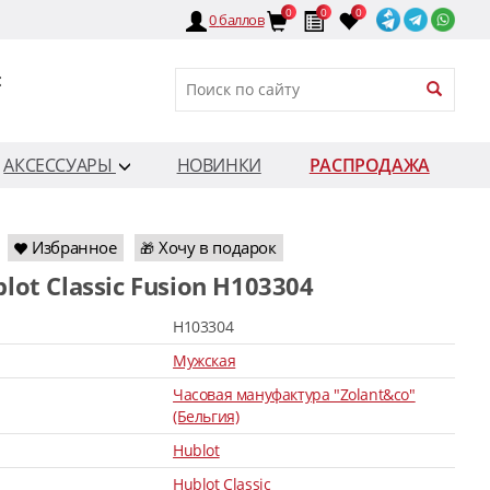
0
0
0
0
баллов
:
АКСЕССУАРЫ
НОВИНКИ
РАСПРОДАЖА
Избранное
Хочу в подарок
🎁
blot Classic Fusion H103304
H103304
Мужская
Часовая мануфактура "Zolant&co"
(Бельгия)
Hublot
Hublot Classic