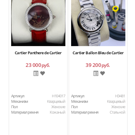
Cartier Panthere de Cartier
Cartier Ballon Bleu de Cartier
C
23 000
39 200
руб.
руб.
Артикул
H104017
Артикул
HЭ481
Ар
Механизм
Кварцевый
Механизм
Кварцевый
М
Пол
Женские
Пол
Женские
П
Материал ремня
Кожаный
Материал ремня
Стальной
Ма