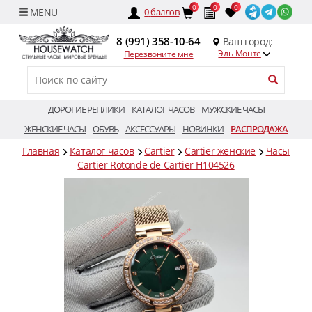
0
0
0
0
баллов
8 (991) 358-10-64
Ваш город:
Эль-Монте
Перезвоните мне
ДОРОГИЕ РЕПЛИКИ
КАТАЛОГ ЧАСОВ
МУЖСКИЕ ЧАСЫ
ЖЕНСКИЕ ЧАСЫ
ОБУВЬ
АКСЕССУАРЫ
НОВИНКИ
РАСПРОДАЖА
Главная
Каталог часов
Cartier
Cartier женские
Часы
Cartier Rotonde de Cartier H104526