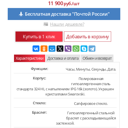
11 900
руб./шт
Бесплатная доставка "Почтой России"
Нашли дешевле?
Купить в 1 клик
Добавить в корзину
Характеристики
Доставка и оплата
Обмен и возврат
Функции:
Часы, Минуты, Секунды, Дата.
Корпус:
Полированная
гипоаллергенная сталь
стандарта 324 HL с напылением IPG 16k (золото). Украшен
кристаллами Swarovski.
Стекло:
Сапфировое стекло.
Браслет:
Гипоаллергенный стальной
браслет с раскладывающейся
застежкой.