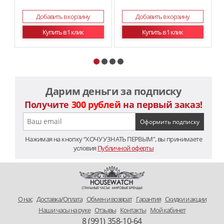
Добавить в корзину
Добавить в корзину
Купить в 1 клик
Купить в 1 клик
Дарим деньги за подписку
Получите
300 рублей
на первый заказ!
Нажимая на кнопку “ХОЧУ УЗНАТЬ ПЕРВЫМ”, вы принимаете
условия
Публичной оферты
O нас
Доставка/Оплата
Обмен и возврат
Гарантия
Скидки и акции
Наши часы на руке
Отзывы
Контакты
Мой кабинет
8 (991) 358-10-64