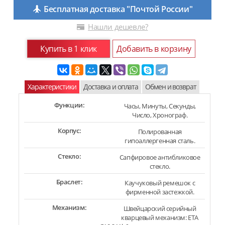
Бесплатная доставка "Почтой России"
Нашли дешевле?
Купить в 1 клик
Добавить в корзину
Характеристики
Доставка и оплата
Обмен и возврат
Функции:
Часы, Минуты, Секунды,
Число, Хронограф.
Корпус:
Полированная
гипоаллергенная сталь.
Стекло:
Сапфировое антибликовое
стекло.
Браслет:
Каучуковый ремешок с
фирменной застежкой.
Механизм:
Швейцарский серийный
кварцевый механизм: ETA