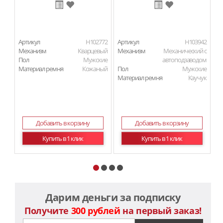
Артикул
H102772
Артикул
H103942
Ар
Механизм
Кварцевый
Механизм
Механический с
М
Пол
Мужские
автоподзаводом
П
Материал ремня
Кожаный
Пол
Мужские
Ма
Материал ремня
Каучук
Добавить в корзину
Добавить в корзину
Купить в 1 клик
Купить в 1 клик
Дарим деньги за подписку
Получите
300 рублей
на первый заказ!