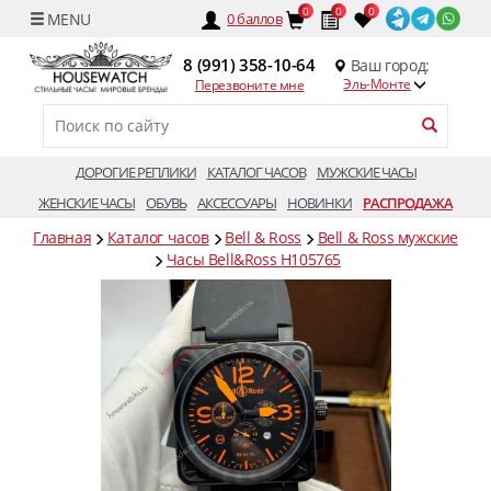
0
0
0
0
баллов
8 (991) 358-10-64
Ваш город:
Эль-Монте
Перезвоните мне
ДОРОГИЕ РЕПЛИКИ
КАТАЛОГ ЧАСОВ
МУЖСКИЕ ЧАСЫ
ЖЕНСКИЕ ЧАСЫ
ОБУВЬ
АКСЕССУАРЫ
НОВИНКИ
РАСПРОДАЖА
Главная
Каталог часов
Bell & Ross
Bell & Ross мужские
Часы Bell&Ross H105765