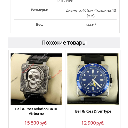
G10.211h6.
Размеры:
Диаметр: 46 (мм) Толщина: 13
(мм).
Вес:
144 г.*
Похожие товары
Bell & Ross Aviation BR 01
Bell & Ross Diver Type
Airborne
15 500
12 900
руб.
руб.