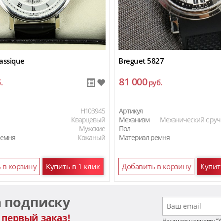
assique
Breguet 5827
81 000
.
руб.
H103945
Артикул
Кварцевый
Механизм
Механический с ру
Мужские
Пол
ремня
Кожаный
Материал ремня
 в корзину
Купить в 1 клик
Добавить в корзину
Купит
а подписку
 первый заказ!
Нажимая на кнопку “