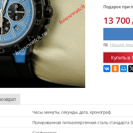
Подарок при п
13 700
Нашли деш
Купить в 
возврат
Часы, минуты, секунды, дата, хронограф.
Полированная гипоаллергенная сталь стандарта 3
Сапфировое.