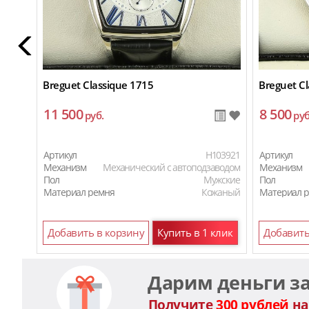
Breguet Classique 1715
Breguet Cl
11 500
8 500
руб.
руб
Артикул
H103921
Артикул
Механизм
Механический с автоподзаводом
Механизм
Пол
Мужские
Пол
Материал ремня
Кожаный
Материал 
Добавить в корзину
Купить в 1 клик
Добавить
Дарим деньги з
Получите
300 рублей
на