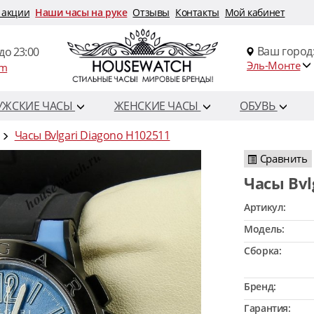
 акции
Наши часы на руке
Отзывы
Контакты
Мой кабинет
Ваш город
до 23:00
Эль-Монте
om
УЖСКИЕ ЧАСЫ
ЖЕНСКИЕ ЧАСЫ
ОБУВЬ
Часы Bvlgari Diagono H102511
Сравнить
Часы Bv
Артикул:
Модель:
Сборка:
Бренд:
Гарантия: