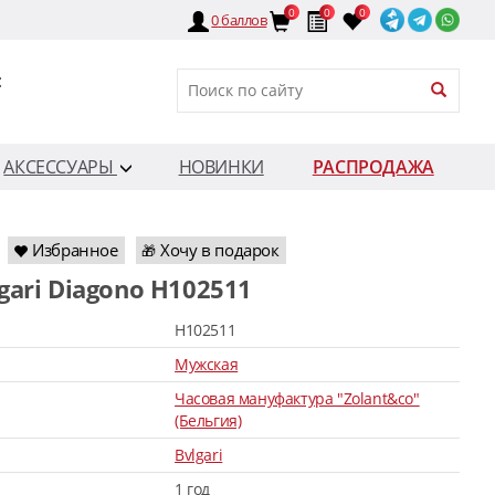
0
0
0
0
баллов
:
АКСЕССУАРЫ
НОВИНКИ
РАСПРОДАЖА
Избранное
Хочу в подарок
🎁
lgari Diagono H102511
H102511
Мужская
Часовая мануфактура "Zolant&co"
(Бельгия)
Bvlgari
1 год