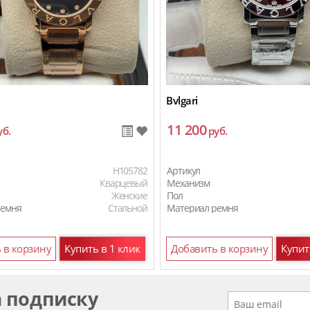
Bvlgari
11 200
уб.
руб.
H105782
Артикул
Кварцевый
Механизм
Женские
Пол
ремня
Стальной
Материал ремня
 в корзину
Купить в 1 клик
Добавить в корзину
Купит
а подписку