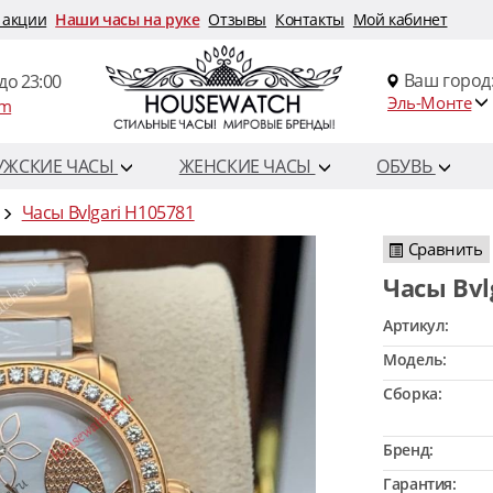
 акции
Наши часы на руке
Отзывы
Контакты
Мой кабинет
Ваш город
до 23:00
Эль-Монте
om
УЖСКИЕ ЧАСЫ
ЖЕНСКИЕ ЧАСЫ
ОБУВЬ
Часы Bvlgari H105781
Сравнить
Часы Bv
Артикул:
Модель:
Сборка:
Бренд:
Гарантия: