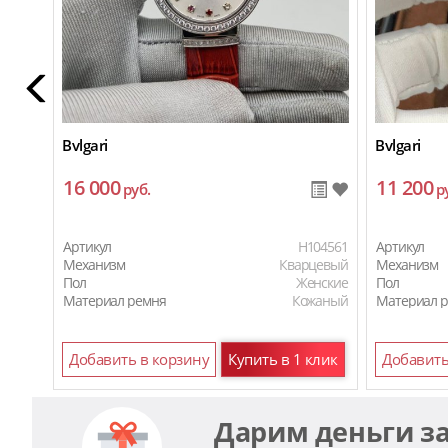
Bvlgari
Bvlgari
16 000
11 200
руб.
р
Артикул
H104561
Артикул
Механизм
Кварцевый
Механизм
Пол
Женские
Пол
Материал ремня
Кожаный
Материал 
Добавить в корзину
Купить в 1 клик
Добавить
Дарим деньги з