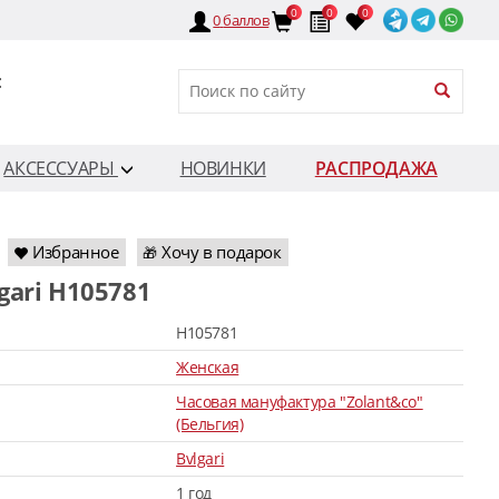
0
0
0
0
баллов
:
АКСЕССУАРЫ
НОВИНКИ
РАСПРОДАЖА
Избранное
Хочу в подарок
🎁
lgari H105781
H105781
Женская
Часовая мануфактура "Zolant&co"
(Бельгия)
Bvlgari
1 год