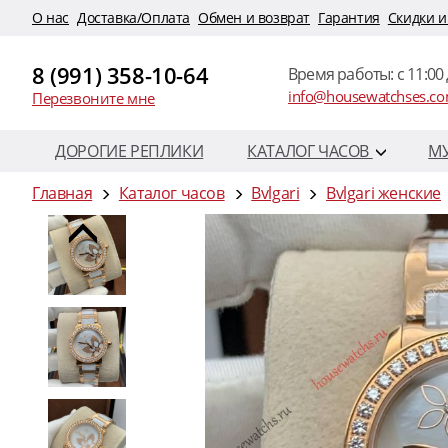
O нас
Доставка/Оплата
Обмен и возврат
Гарантия
Скидки и
8 (991) 358-10-64
Время работы: c 11:00 
info@housewatchses.c
Перезвоните мне
ДОРОГИЕ РЕПЛИКИ
КАТАЛОГ ЧАСОВ
М
Главная
Каталог часов
Bvlgari
Bvlgari женские