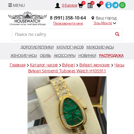
0
0
0
0
баллов
8 (991) 358-10-64
Ваш город:
Эль-Монте
Перезвоните мне
ДОРОГИЕ РЕПЛИКИ
КАТАЛОГ ЧАСОВ
МУЖСКИЕ ЧАСЫ
ЖЕНСКИЕ ЧАСЫ
ОБУВЬ
АКСЕССУАРЫ
НОВИНКИ
РАСПРОДАЖА
Главная
Каталог часов
Bvlgari
Bvlgari женские
Часы
Bvlgari Serpenti Tubogas Watch H105911