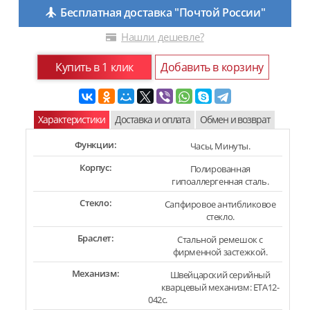
Бесплатная доставка "Почтой России"
Нашли дешевле?
Купить в 1 клик
Добавить в корзину
Характеристики
Доставка и оплата
Обмен и возврат
Функции:
Часы, Минуты.
Корпус:
Полированная
гипоаллергенная сталь.
Стекло:
Сапфировое антибликовое
стекло.
Браслет:
Стальной ремешок с
фирменной застежкой.
Механизм:
Швейцарский серийный
кварцевый механизм: ETA12-
042c.