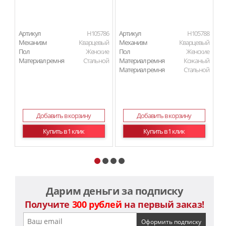
Артикул
H105786
Артикул
H105788
Ар
Механизм
Кварцевый
Механизм
Кварцевый
М
Пол
Женские
Пол
Женские
П
Материал ремня
Стальной
Материал ремня
Кожаный
Ма
Материал ремня
Стальной
Добавить в корзину
Добавить в корзину
Купить в 1 клик
Купить в 1 клик
Дарим деньги за подписку
Получите
300 рублей
на первый заказ!