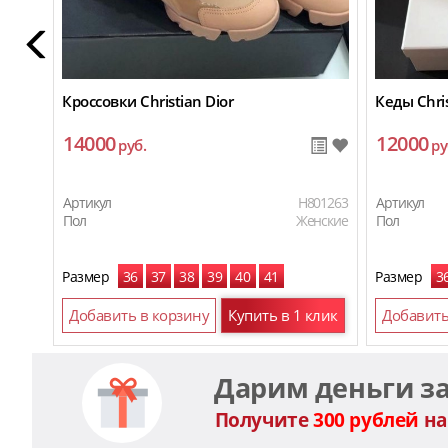
Кроссовки Christian Dior
Кеды Chris
14000
12000
руб.
ру
Артикул
H801263
Артикул
Пол
Женские
Пол
Размер
36
37
38
39
40
41
Размер
3
Добавить в корзину
Купить в 1 клик
Добавить
Дарим деньги з
Получите
300 рублей
на