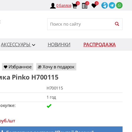
0
0
0
0
баллов
:
АКСЕССУАРЫ
НОВИНКИ
РАСПРОДАЖА
Избранное
Хочу в подарок
🎁
мка Pinko H700115
H700115
1 год
окупке:
руб./шт