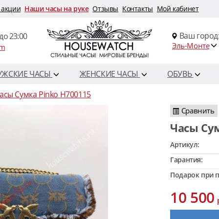
 акции
Наши часы на руке
Отзывы
Контакты
Мой кабинет
Ваш город
до 23:00
Эль-Монте
om
УЖСКИЕ ЧАСЫ
ЖЕНСКИЕ ЧАСЫ
ОБУВЬ
асы Сумка Pinko H700115
Сравнить
Часы Су
Артикул:
Гарантия:
Подарок при п
10 500