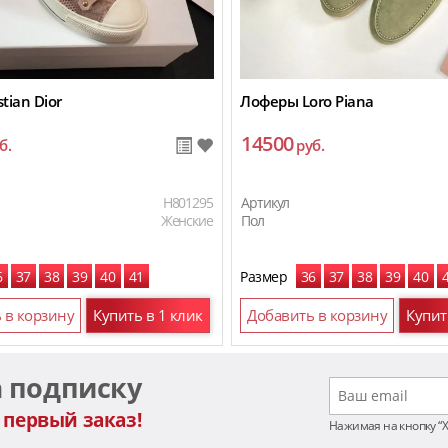
tian Dior
Лоферы Loro Piana
14500
б.
руб.
H801295
Артикул
Женские
Пол
6
37
38
39
40
41
Размер
36
37
38
39
40
 в корзину
Купить в 1 клик
Добавить в корзину
Купит
а подписку
 первый заказ!
Нажимая на кнопку “