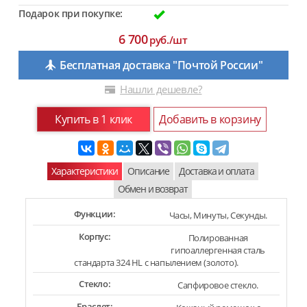
Подарок при покупке:
6 700
руб./шт
Бесплатная доставка "Почтой России"
Нашли дешевле?
Купить в 1 клик
Добавить в корзину
Характеристики
Описание
Доставка и оплата
Обмен и возврат
Функции:
Часы, Минуты, Секунды.
Корпус:
Полированная
гипоаллергенная сталь
стандарта 324 HL с напылением (золото).
Стекло:
Сапфировое стекло.
Браслет: