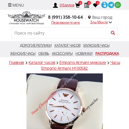
0
0
0
0
баллов
8 (991) 358-10-64
Ваш город:
Эль-Монте
Перезвоните мне
ДОРОГИЕ РЕПЛИКИ
КАТАЛОГ ЧАСОВ
МУЖСКИЕ ЧАСЫ
ЖЕНСКИЕ ЧАСЫ
ОБУВЬ
АКСЕССУАРЫ
НОВИНКИ
РАСПРОДАЖА
Главная
Каталог часов
Emporio Armani мужские
Часы
Emporio Armani H100582