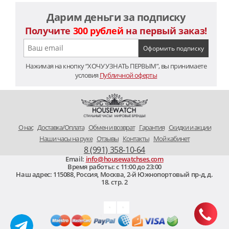
Дарим деньги за подписку
Получите
300 рублей
на первый заказ!
Нажимая на кнопку “ХОЧУ УЗНАТЬ ПЕРВЫМ”, вы принимаете
условия
Публичной оферты
O нас
Доставка/Оплата
Обмен и возврат
Гарантия
Скидки и акции
Наши часы на руке
Отзывы
Контакты
Мой кабинет
8 (991) 358-10-64
Email:
info@housewatchses.com
Время работы: c 11:00 до 23:00
Наш адрес:
115088
,
Россия, Москва
,
2-й Южнопортовый пр-д, д.
18. стр. 2