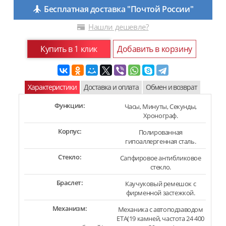
Бесплатная доставка "Почтой России"
Нашли дешевле?
Купить в 1 клик
Добавить в корзину
Характеристики
Доставка и оплата
Обмен и возврат
Функции:
Часы, Минуты, Секунды,
Хронограф.
Корпус:
Полированная
гипоаллергенная сталь.
Стекло:
Сапфировое антибликовое
стекло.
Браслет:
Каучуковый ремешок с
фирменной застежкой.
Механизм:
Механика с автоподзаводом
ETA(19 камней, частота 24 400