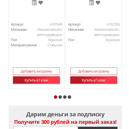
Артикул
H101945
Артикул
H102354
Ар
Механизм
Механический с
Механизм
Механический с
М
автоподзаводом
автоподзаводом
Пол
Мужские
Пол
Мужские
П
Материал ремня
Стальной
Ма
Добавить в корзину
Добавить в корзину
Купить в 1 клик
Купить в 1 клик
Дарим деньги за подписку
Получите
300 рублей
на первый заказ!