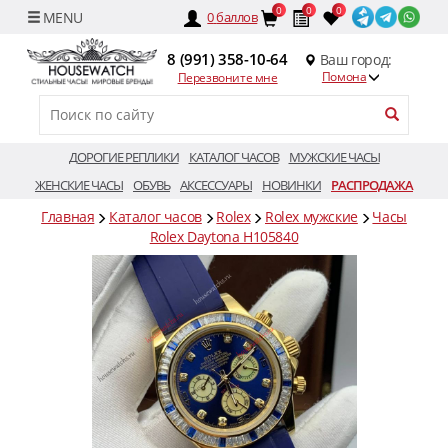
0
0
0
0
баллов
8 (991) 358-10-64
Ваш город:
Помона
Перезвоните мне
ДОРОГИЕ РЕПЛИКИ
КАТАЛОГ ЧАСОВ
МУЖСКИЕ ЧАСЫ
ЖЕНСКИЕ ЧАСЫ
ОБУВЬ
АКСЕССУАРЫ
НОВИНКИ
РАСПРОДАЖА
Главная
Каталог часов
Rolex
Rolex мужские
Часы
Rolex Daytona H105840