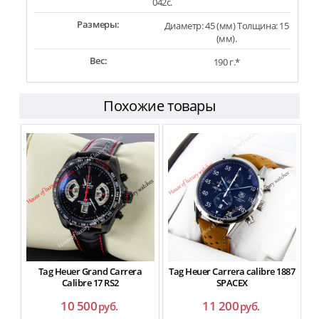
042c.
Размеры:
Диаметр: 45 (мм) Толщина: 15
(мм).
Вес:
190 г.*
Похожие товары
Tag Heuer Grand Carrera
Tag Heuer Carrera calibre 1887
Ta
Calibre 17 RS2
SPACEX
10 500
11 200
руб.
руб.