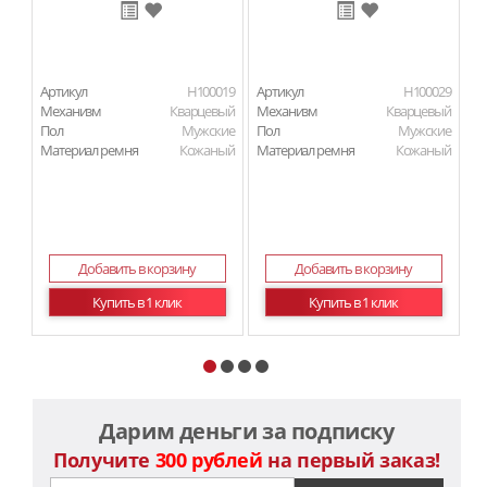
Артикул
H100019
Артикул
H100029
Ар
Механизм
Кварцевый
Механизм
Кварцевый
М
Пол
Мужские
Пол
Мужские
П
Материал ремня
Кожаный
Материал ремня
Кожаный
Ма
Добавить в корзину
Добавить в корзину
Купить в 1 клик
Купить в 1 клик
Дарим деньги за подписку
Получите
300 рублей
на первый заказ!