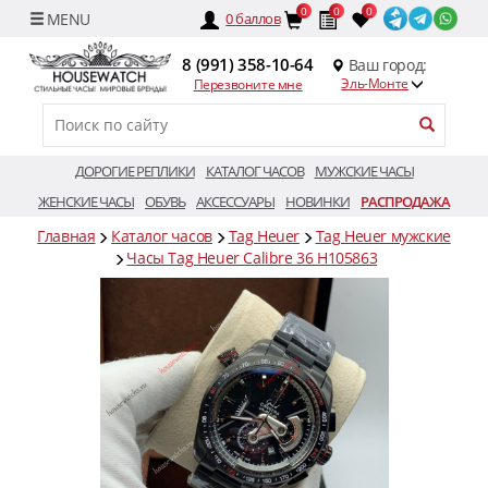
0
0
0
0
баллов
8 (991) 358-10-64
Ваш город:
Эль-Монте
Перезвоните мне
ДОРОГИЕ РЕПЛИКИ
КАТАЛОГ ЧАСОВ
МУЖСКИЕ ЧАСЫ
ЖЕНСКИЕ ЧАСЫ
ОБУВЬ
АКСЕССУАРЫ
НОВИНКИ
РАСПРОДАЖА
Главная
Каталог часов
Tag Heuer
Tag Heuer мужские
Часы Tag Heuer Calibre 36 H105863